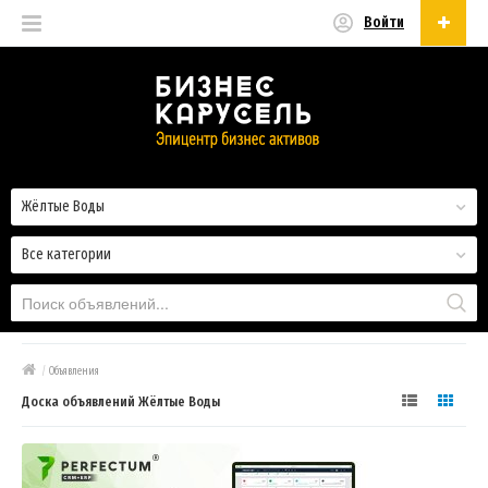
Войти
Русский
Русский
Українська
Жёлтые Воды
Все категории
/
Объявления
Доска объявлений Жёлтые Воды