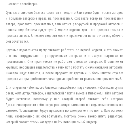
- контент-провайдеры.
Суть издательского бизнеса сводится к тому, что Вам нужно будет искать авторов
и покупать авторские права на произведения, создавать товар из произведений
автора, продавать произведения, заниматься раскруткой и продажей авторов. В
данном виде бизнеса существует 2 модели ведения дел - это продажа товара и
продажа автора. В чистом виде эти модели практически не встречаются, обычно
они сочетаются.
Крупные издательства предпочитают работать по первой модели, а это значит,
что они сотрудничают с раскрученными авторами и штампуют партиями их
произведения. Они практически не работают с новыми авторами. В отличие от
крупных, небольшие издательства начинают работать с начинающими авторами.
Сначала ищут таланты, а после продают их крупным. В большинстве случаев
продажа автора прибыльнее, чем годовая прибыль от реализации произведений.
Для открытия небольшого бизнеса понадобится пару человек, небольшая сумма
денег, компьютер, телефон, издательский пакет и выход в Интернет. Найти авторов
будет несложно, поскольку у нас каждый второй считает себя автором.
Достаточно провести небольшую рекламную кампанию и в издательстве появится
самотек. Произведения будут приходить по электронке и по почте. Вам остается
лишь своевременно их обрабатывать. Поэтому очень важно иметь редактора,
который сможет отсечь халтуру и найти потенциальный шедевр.