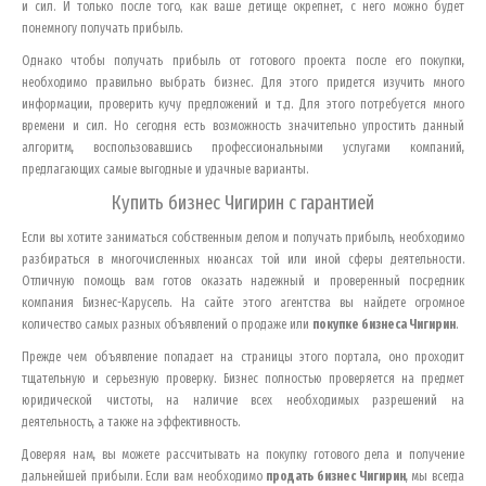
и сил. И только после того, как ваше детище окрепнет, с него можно будет
понемногу получать прибыль.
Однако чтобы получать прибыль от готового проекта после его покупки,
необходимо правильно выбрать бизнес. Для этого придется изучить много
информации, проверить кучу предложений и т.д. Для этого потребуется много
времени и сил. Но сегодня есть возможность значительно упростить данный
алгоритм, воспользовавшись профессиональными услугами компаний,
предлагающих самые выгодные и удачные варианты.
Купить бизнес
Чигирин
с гарантией
Если вы хотите заниматься собственным делом и получать прибыль, необходимо
разбираться в многочисленных нюансах той или иной сферы деятельности.
Отличную помощь вам готов оказать надежный и проверенный посредник
компания Бизнес-Карусель. На сайте этого агентства вы найдете огромное
количество самых разных объявлений о продаже или
покупке бизнеса
Чигирин
.
Прежде чем объявление попадает на страницы этого портала, оно проходит
тщательную и серьезную проверку. Бизнес полностью проверяется на предмет
юридической чистоты, на наличие всех необходимых разрешений на
деятельность, а также на эффективность.
Доверяя нам, вы можете рассчитывать на покупку готового дела и получение
дальнейшей прибыли. Если вам необходимо
продать бизнес
Чигирин
, мы всегда