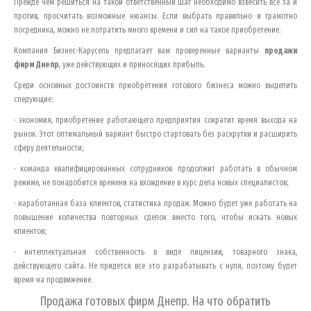
Прежде чем решиться на такой ответственный шаг необходимо взвесить все за и
против, просчитать возможные нюансы. Если выбрать правильно и грамотно
посредника, можно не потратить много времени и сил на такое приобретение.
Компания Бизнес-Карусель предлагает вам проверенные варианты
продажи
фирм
Днепр
, уже действующих и приносящих прибыль.
Среди основных достоинств приобретения готового бизнеса можно выделить
следующие:
· экономия, приобретение работающего предприятия сократит время выхода на
рынок. Этот оптимальный вариант быстро стартовать без раскрутки и расширить
сферу деятельности;
· команда квалифицированных сотрудников продолжит работать в обычном
режиме, не понадобится времени на вхождение в курс дела новых специалистов;
· наработанная база клиентов, статистика продаж. Можно будет уже работать на
повышение количества повторных сделок вместо того, чтобы искать новых
клиентов;
· интеллектуальная собственность в виде лицензии, товарного знака,
действующего сайта. Не придется все это разрабатывать с нуля, поэтому будет
время на продвижение.
Продажа готовых фирм
Днепр
. На что обратить