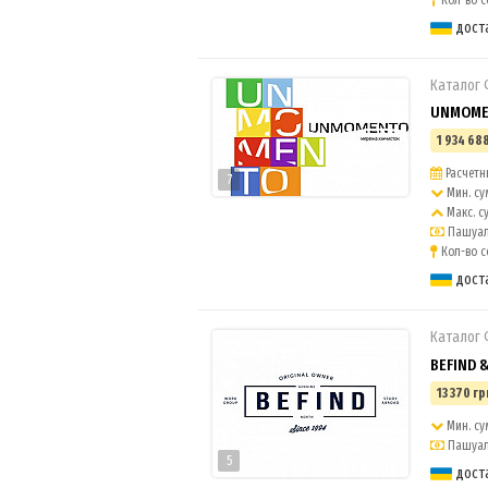
Кол-во с
дост
Каталог
UNMOMEN
1 934 688
Расчетны
7
Мин. су
Макс. с
Пашуаль
Кол-во с
дост
Каталог
BEFIND 
13 370 гр
Мин. су
Пашуаль
5
дост