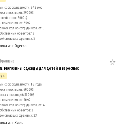
й срок окупаемости: 9-12 мес
мма инвестиций: 29000$
ный взнос: 5000 $
 помещения, от: 55м2
имое кол-во сотрудников, от: 3
обственных объектов: 13
действующих франшиз: 5
авка из г.Одесса
 Франшиз
. Магазины одежды для детей и взрослых
грн.
й срок окупаемости: 1-2 года
мма инвестиций: 40000$
умма инвестиций: 50000$
 помещения, от: 70м2
имое кол-во сотрудников, от: 4
обственных объектов: 2
действующих франшиз: 23
авка из г.Киев