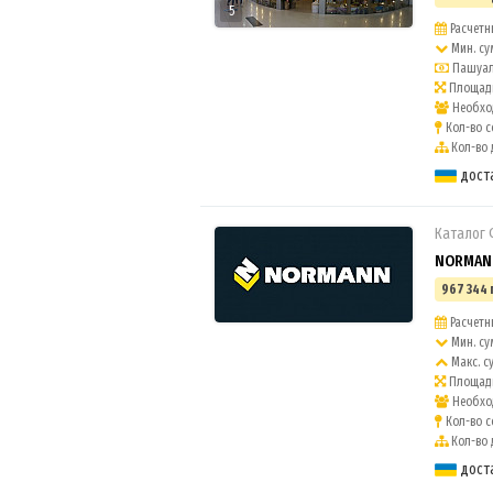
5
Расчетны
Мин. су
Пашуаль
Площадь
Необход
Кол-во с
Кол-во 
дост
Каталог
NORMANN
967 344 
Расчетны
Мин. су
Макс. с
Площадь
Необход
Кол-во с
Кол-во 
дост