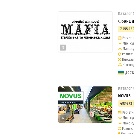
Каталог
Франшиз
7 255 080
Расчетны
Мин. су
8
Макс. с
Роялти:
Площадь
Кол-во 
дост
Каталог
NOVUS
483 672 
Расчетны
Мин. су
6
Макс. с
Роялти: