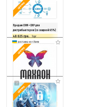
срочно
Продам CRM + ERP для
дистрибьюторов (со скидкой 65%)
48 025 грн.
Торг
доставка из г.Киев
срочно
2
срочно
Продается раскрученная Веб-
студия Махаон
250 000 грн.
Торг