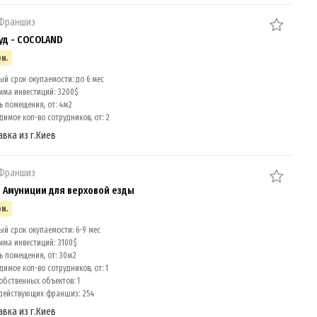
 Франшиз
уд - COCOLAND
рн.
й срок окупаемости: до 6 мес
мма инвестиций: 3200$
 помещения, от: 4м2
имое кол-во сотрудников, от: 2
авка из г.Киев
 Франшиз
 Амуниции для верховой езды
рн.
ый срок окупаемости: 6-9 мес
мма инвестиций: 3100$
 помещения, от: 30м2
имое кол-во сотрудников, от: 1
обственных объектов: 1
действующих франшиз: 254
авка из г.Киев