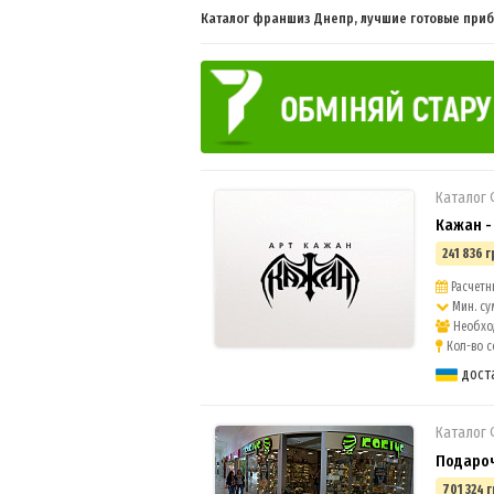
Каталог франшиз Днепр, лучшие готовые пр
Каталог
Кажан -
241 836 г
Расчетны
Мин. су
Необход
Кол-во с
дост
Каталог
Подароч
701 324 г