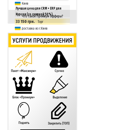
Киев
Лучшая цена для CRM + ERP для
Курсов (со скидкой 50%)
Что такое Премиум офферы?
33 150 грн.
Торг
доставка из г.Киев