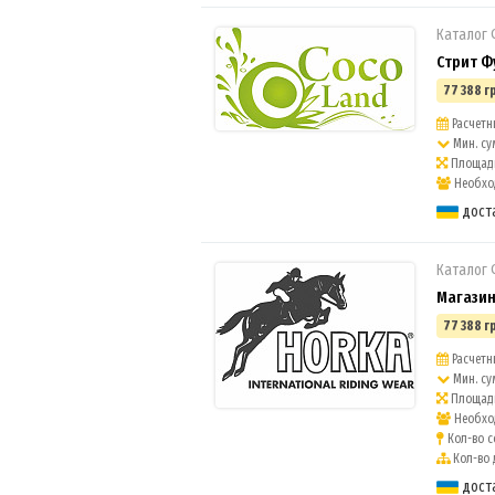
Каталог
Стрит Ф
77 388 г
Расчетны
Мин. су
Площадь
Необход
дост
Каталог
Магазин
77 388 г
Расчетн
Мин. су
Площадь
Необход
Кол-во с
Кол-во 
дост