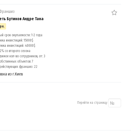
 Франшиз
Сеть Бутиков Андре Тана
рн.
й срок окупаемости: 1-2 года
мма инвестиций: 15000$
умма инвестиций: 40000$
2% со второго сезона
имое кол-во сотрудников, от: 3
обственных объектов: 7
действующих франшиз: 22
авка из г.Киев
Перейти на страницу