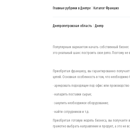
Главные рубрики в Днепре
Каталог Франшиз
Днепропетровская область
Днепр
Популярным вариантом начать собственный бизнес д
это реальный шанс построить свое дело. Поэтому не в
Приобретая франшизу, вы гарантированно получаете
целей. Основная особенность в том, что необходимо б
· арендовать подходящее под офис или производство
· наладить поставки сырья;
· закупить необходимое оборудование;
· найти сотрудников и т.д.
Приобретая готовую модель бизнеса, вы получаете в
грамотно выбрать направление и продукт, а это не вс