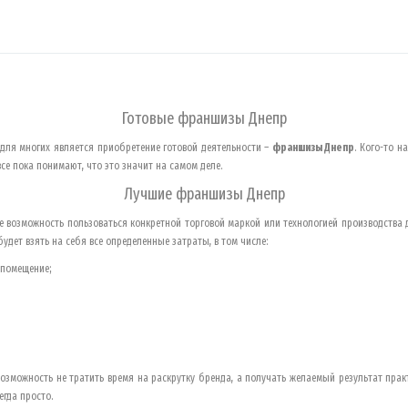
Готовые франшизы
Днепр
ля многих является приобретение готовой деятельности –
франшизы
Днепр
. Кого-то н
се пока понимают, что это значит на самом деле.
Лучшие франшизы
Днепр
 возможность пользоваться конкретной торговой маркой или технологией производства
удет взять на себя все определенные затраты, в том числе:
 помещение;
озможность не тратить время на раскрутку бренда, а получать желаемый результат прак
егда просто.