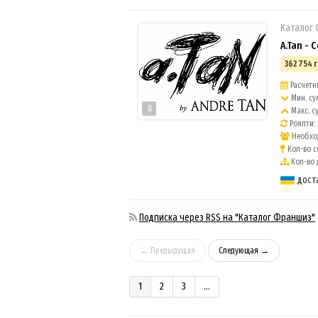
Каталог
A.Tan - 
362 754 г
Расчетны
Мин. су
8
Макс. с
Роялти: 
Необход
Кол-во с
Кол-во 
дост
Подписка через RSS на "Каталог Франшиз"
← Предыдущая
Следующая →
1
2
3
...