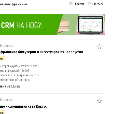
ибыльные франшизы
Списком
Галереей
 Франшиз
 франшиза бижутерии и аксессуаров из Белоруссии
рн.
й срок окупаемости: 9-12 мес
мма инвестиций: 10000$
имое кол-во сотрудников, от: 2
обственных объектов: 12
авка из г.Киев
 Франшиз
но - сувенирная сеть Кактус
рн.