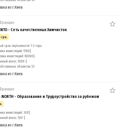
обственных объектов: 43
авка из г.Киев
 Франшиз
TO - Сеть качественных Химчисток
 грн.
й срок окупаемости: 1-2 года
мма инвестиций: 1500$
умма инвестиций: 80000$
ный взнос: 8500 $
обственных объектов: 53
авка из г.Киев
 Франшиз
& NORTH - Образование и Трудоустройство за рубежом
н.
мма инвестиций: 300$
ный взнос: 500 $
авка из г.Киев