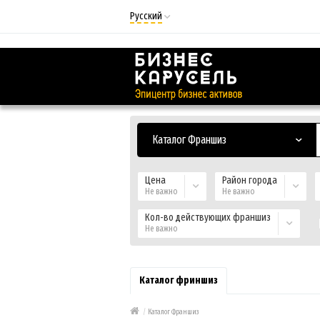
Русский
Русский
Українська
Каталог Франшиз
Цена
Район города
Не важно
Не важно
Кол-во действующих франшиз
Не важно
Каталог фриншиз
/
Каталог Франшиз