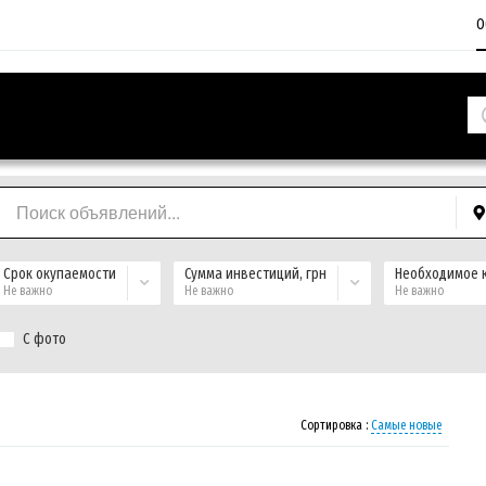
О
Срок окупаемости
Сумма инвестиций, грн
Необходимое к
Не важно
Не важно
Не важно
С фото
Сортировка :
Самые новые