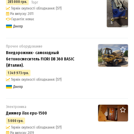
285 000 грн.
Торг
Термін окупності обладнання: {577}
Рік випуску: 2011
Гарантія: немає
8
Днепр
Прочее оборудование
Внедорожник- самоходный
бетоносмеситель FIORI DB 360 BASIC
2
(Италия).
1 349 973 грн.
Термін окупності обладнання: {577}
Днепр
Электроника
Диммер ilox epu-1500
5 000 грн.
Термін окупності обладнання: {577}
Рік випуску: 2019