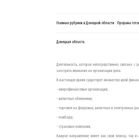
Главные рубрики в Донецкой области
Продажа гото
Донецкая область
Деятельность, которая непосредственно связана с 
заострить внимание на организации дела.
В настоящее время существует множество идей фина
- микрофинансовые организации;
- валютные обменники;
- торговля на фондовых, валютных и электронных ры
- ломбард;
- страховые компании.
Каждое направление имеет как свои плюсы, так и