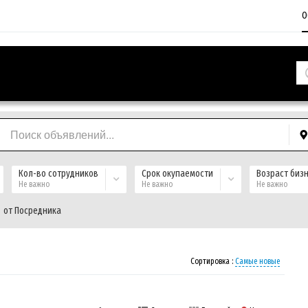
О
Кол-во сотрудников
Срок окупаемости
Возраст биз
Не важно
Не важно
Не важно
от Посредника
Сортировка :
Самые новые