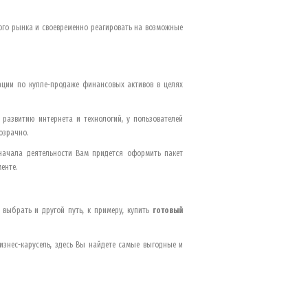
вого рынка и своевременно реагировать на возможные
ации по купле-продаже финансовых активов в целях
азвитию интернета и технологий, у пользователей
озрачно.
начала деятельности Вам придется оформить пакет
енте.
выбрать и другой путь, к примеру, купить
готовый
изнес-карусель, здесь Вы найдете самые выгодные и