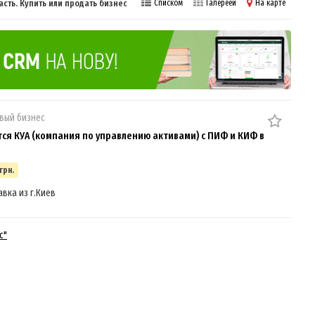
ть. Купить или продать бизнес
Списком
Галереей
На карте
вый бизнес
ся КУА (компания по управлению активами) с ПИФ и КИФ в
 грн.
авка из г.Киев
с"