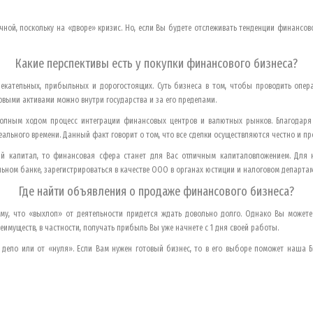
ной, поскольку на «дворе» кризис. Но, если Вы будете отслеживать тенденции финансо
Какие перспективы есть у покупки финансового бизнеса?
лекательных, прибыльных и дорогостоящих. Суть бизнеса в том, чтобы проводить опер
выми активами можно внутри государства и за его пределами.
олным ходом процесс интеграции финансовых центров и валютных рынков. Благодаря р
ального времени. Данный факт говорит о том, что все сделки осуществляются честно и пр
ый капитал, то финансовая сфера станет для Вас отличным капиталовложением. Для 
льном банке, зарегистрироваться в качестве ООО в органах юстиции и налоговом департам
Где найти объявления о продаже финансового бизнеса?
му, что «выхлоп» от деятельности придется ждать довольно долго. Однако Вы можете 
еимуществ, в частности, получать прибыль Вы уже начнете с 1 дня своей работы.
дело или от «нуля». Если Вам нужен готовый бизнес, то в его выборе поможет наша Б