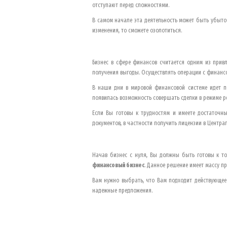
отступают перед сложностями.
В самом начале эта деятельность может быть убыточ
изменения, то сможете озолотиться.
Бизнес в сфере финансов считается одним из прив
получения выгоды. Осуществлять операции с финансо
В наши дни в мировой финансовой системе идет п
появилась возможность совершать сделки в режиме ре
Если Вы готовы к трудностям и имеете достаточн
документов, в частности получить лицензии в Центра
Начав бизнес с нуля, Вы должны быть готовы к то
финансовый бизнес
. Данное решение имеет массу пр
Вам нужно выбрать, что Вам подходит действующее 
надежные предложения.