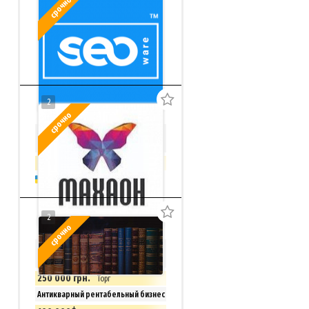
срочно
2
срочно
SEO-биржа, магазин фриланс услуг
+ ТМ Seoware
999 000 грн.
Киев
2
срочно
Продается раскрученная Веб-
студия Махаон
250 000 грн.
Торг
Антикварный рентабельный бизнес
Киев