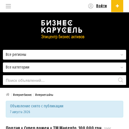
Войти
Русский
Русский
Українська
Все регионы
Все категории
/
Интернет бизнес
/
Интернет сайты
Объявление снято с публикации
7 августа 2026
Портал + Супер домен + ТМ Magento
,
100 000 грн.
,
торг