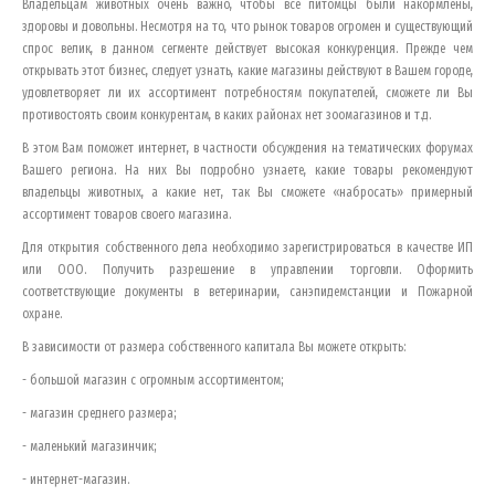
Владельцам животных очень важно, чтобы все питомцы были накормлены,
здоровы и довольны. Несмотря на то, что рынок товаров огромен и существующий
спрос велик, в данном сегменте действует высокая конкуренция. Прежде чем
открывать этот бизнес, следует узнать, какие магазины действуют в Вашем городе,
удовлетворяет ли их ассортимент потребностям покупателей, сможете ли Вы
противостоять своим конкурентам, в каких районах нет зоомагазинов и т.д.
В этом Вам поможет интернет, в частности обсуждения на тематических форумах
Вашего региона. На них Вы подробно узнаете, какие товары рекомендуют
владельцы животных, а какие нет, так Вы сможете «набросать» примерный
ассортимент товаров своего магазина.
Для открытия собственного дела необходимо зарегистрироваться в качестве ИП
или ООО. Получить разрешение в управлении торговли. Оформить
соответствующие документы в ветеринарии, санэпидемстанции и Пожарной
охране.
В зависимости от размера собственного капитала Вы можете открыть:
- большой магазин с огромным ассортиментом;
- магазин среднего размера;
- маленький магазинчик;
- интернет-магазин.