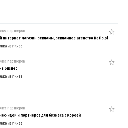
знес партнеров
й интернет магазин рекламы, рекламное агенство Retio.pl
авка из г.Киев
знес партнеров
 в бизнес
авка из г.Киев
знес партнеров
нес-идеи и партнеров для бизнеса с Кореей
авка из г.Киев