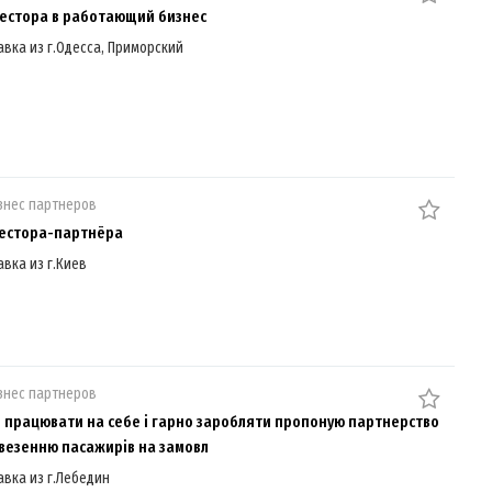
естора в работающий бизнес
авка из г.Одесса, Приморский
знес партнеров
естора-партнёра
авка из г.Киев
знес партнеров
е працювати на себе і гарно заробляти пропоную партнерство
везенню пасажирів на замовл
авка из г.Лебедин