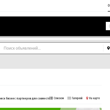
О
оиск бизнес партнеров для совместного бизнеса
Списком
Галереей
На карте