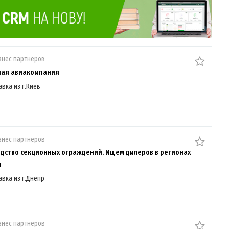
знес партнеров
ная авиакомпания
авка из г.Киев
знес партнеров
дство секционных ограждений. Ищем дилеров в регионах
ы
авка из г.Днепр
знес партнеров