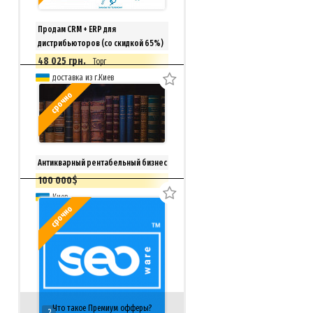
Продам CRM + ERP для
дистрибьюторов (со скидкой 65%)
48 025 грн.
Торг
доставка из г.Киев
срочно
Антикварный рентабельный бизнес
100 000$
Киев
срочно
Что такое Премиум офферы?
2