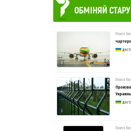
Поиск би
чартер
дост
2
Поиск би
Произво
Украин
дост
3
Поиск би