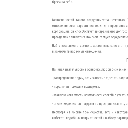
бреем на себя.
Разновидностей такого сотрудничества несколько
отношения, этот вариант подходит для предпринима
корпораций, он способствует выстраиванию долгосро
Прежде чем заниматься поиском, следует определиться
Найти компаньона можно самостоятельно, но этот пу
и заключить надежные отношения.
Начиная деятельность в одиночку, любой бизнесмен
· распределение задач, возможность разделять зада
· моральная помощь и поддержка;
· взаимозаменяемость, возможность спокойно уехать в
· снижение денежной нагрузки на предпринимателя, с
Несмотря на многие преимущества, есть и некоторы
избежать подобных неприятностей к выбору партнера