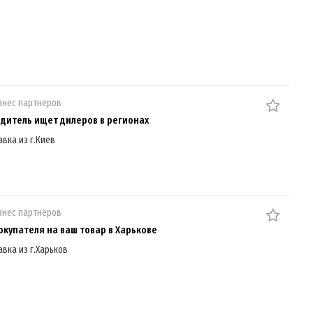
знес партнеров
дитель ищет дилеров в регионах
авка из г.Киев
знес партнеров
окупателя на ваш товар в Харькове
авка из г.Харьков