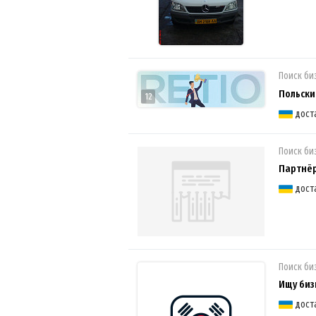
Поиск би
Польски
12
дост
Поиск би
Партнёр
дост
Поиск би
Ищу биз
дост