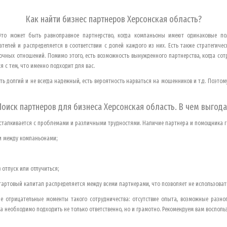
Как найти бизнес партнеров
Херсонская область
?
. Это может быть равноправное партнерство, когда компаньоны имеют одинаковые по
телей и распределяется в соответствии с долей каждого из них. Есть также стратегиче
чных отношений. Помимо этого, есть возможность вынужденного партнерства, когда сотр
 с тем, что именно подходит для вас.
ть долгий и не всегда надежный, есть вероятность нарваться на мошенников и т.д. Поэто
Поиск партнеров для бизнеса
Херсонская область
. В чем выгода
 сталкивается с проблемами и различными трудностями. Наличие партнера и помощника г
чи между компаньонами;
 отпуск или отлучиться;
тартовый капитал распределяется между всеми партнерами, что позволяет не использоват
е отрицательные моменты такого сотрудничества: отсутствие опыта, возможные разног
 необходимо подходить не только ответственно, но и грамотно. Рекомендуем вам воспол