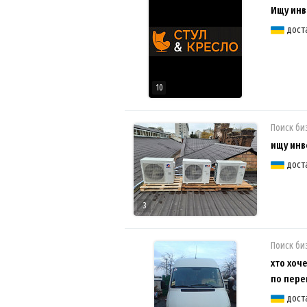
Ищу инв
дост
10
Поиск би
ищу инв
дост
3
Поиск би
хто хоч
по пере
дост