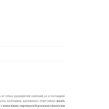
 не только руководители компаний, но и поставщики
случае необходимо максимально ответственно
искать
у и
поиск бизнес партнеров
Херсонская область
мы