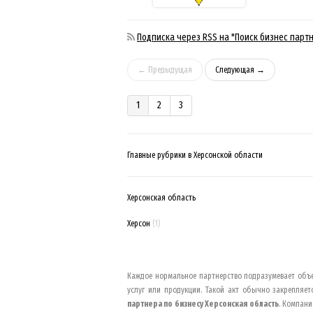
Подписка через RSS на "Поиск бизнес парт
← Предыдущая
Следующая →
1
2
3
Главные рубрики в Херсонской области
Херсонская область
Херсон
(1)
Каждое нормальное партнерство подразумевает объе
услуг или продукции. Такой акт обычно закрепляе
партнера по бизнесу
Херсонская область
. Компани