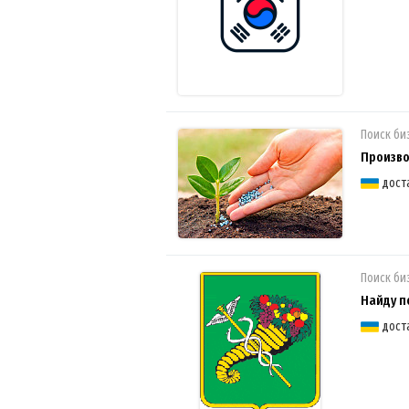
Поиск би
Произво
дост
Поиск би
Найду п
дост