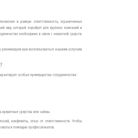
лномочия и равную ответственность, ограниченные
ский вид, который подойдет для крупных компаний и
удничество необходимо в связи с нехваткой средств.
му рекомендуем вам воспользоваться нашими услугами
?
арантирует особые преимущества сотрудничества:
ь кредитные средства или займы.
ласий, конфликты, отказ от ответственности. Чтобы
ьзоваться помощью профессионалов.