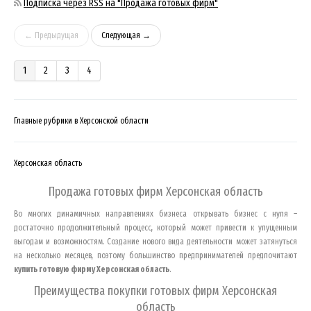
Подписка через RSS на "Продажа готовых фирм"
← Предыдущая
Следующая →
1
2
3
4
Главные рубрики в Херсонской области
Херсонская область
Продажа готовых фирм
Херсонская область
Во многих динамичных направлениях бизнеса открывать бизнес с нуля –
достаточно продолжительный процесс, который может привести к упущенным
выгодам и возможностям. Создание нового вида деятельности может затянуться
на несколько месяцев, поэтому большинство предпринимателей предпочитают
купить готовую фирму
Херсонская область
.
Преимущества покупки готовых фирм
Херсонская
область