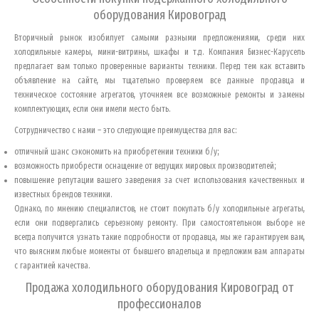
оборудования
Кировоград
Вторичный рынок изобилует самыми разными предложениями, среди них
холодильные камеры, мини-витрины, шкафы и т.д. Компания Бизнес-Карусель
предлагает вам только проверенные варианты техники. Перед тем как вставить
объявление на сайте, мы тщательно проверяем все данные продавца и
техническое состояние агрегатов, уточняем все возможные ремонты и замены
комплектующих, если они имели место быть.
Сотрудничество с нами – это следующие преимущества для вас:
отличный шанс сэкономить на приобретении техники б/у;
возможность приобрести оснащение от ведущих мировых производителей;
повышение репутации вашего заведения за счет использования качественных и
известных брендов техники.
Однако, по мнению специалистов, не стоит покупать б/у холодильные агрегаты,
если они подвергались серьезному ремонту. При самостоятельном выборе не
всегда получится узнать такие подробности от продавца, мы же гарантируем вам,
что выясним любые моменты от бывшего владельца и предложим вам аппараты
с гарантией качества.
Продажа холодильного оборудования
Кировоград
от
профессионалов