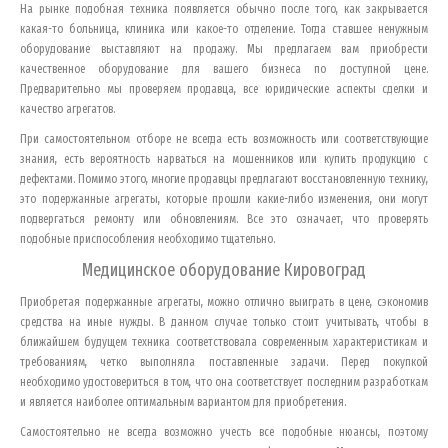
На рынке подобная техника появляется обычно после того, как закрывается
какая-то больница, клиника или какое-то отделение. Тогда ставшее ненужным
оборудование выставляют на продажу. Мы предлагаем вам приобрести
качественное оборудование для вашего бизнеса по доступной цене.
Предварительно мы проверяем продавца, все юридические аспекты сделки и
качество агрегатов.
При самостоятельном отборе не всегда есть возможность или соответствующие
знания, есть вероятность нарваться на мошенников или купить продукцию с
дефектами. Помимо этого, многие продавцы предлагают восстановленную технику,
это подержанные агрегаты, которые прошли какие-либо изменения, они могут
подвергаться ремонту или обновлениям. Все это означает, что проверять
подобные приспособления необходимо тщательно.
Медицинское оборудование
Кировоград
Приобретая подержанные агрегаты, можно отлично выиграть в цене, сэкономив
средства на иные нужды. В данном случае только стоит учитывать, чтобы в
ближайшем будущем техника соответствовала современным характеристикам и
требованиям, четко выполняла поставленные задачи. Перед покупкой
необходимо удостовериться в том, что она соответствует последним разработкам
и является наиболее оптимальным вариантом для приобретения.
Самостоятельно не всегда возможно учесть все подобные нюансы, поэтому