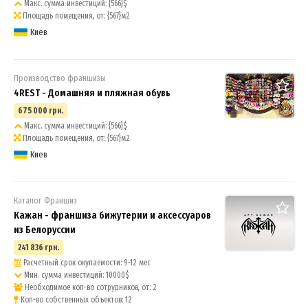
Макс. сумма инвестиций: {566}$
Площадь помещения, от: {567}м2
Киев
Производство франшизы
4REST - Домашняя и пляжная обувь
6
675 000 грн.
Макс. сумма инвестиций: {566}$
Площадь помещения, от: {567}м2
Киев
Каталог Франшиз
Кажан - франшиза бижутерии и аксессуаров
из Белоруссии
241 836 грн.
Расчетный срок окупаемости: 9-12 мес
Мин. сумма инвестиций: 10000$
Необходимое кол-во сотрудников, от: 2
Кол-во собственных объектов: 12