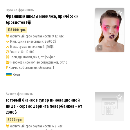
Прочие франшизы
Франшиза школы макияжа, причёсок и
бровистов Fiji
135 000 грн.
Расчетный срок окупаемости: 9-12 мес
Мин. сумма инвестиций: 367000$
Макс. сумма инвестиций: {566}$
4
Роялти: От 10 000
Площадь помещения, от: {567}м2
Необходимое кол-во сотрудников, от: 10
Кол-во собственных объектов: 1
Киев
Бизнес франшизы
Готовый бизнес в супер инновационной
нише - сервис шеринга повербанков - от
2000$
2 000 грн.
Расчетный срок окупаемости: 6-9 мес