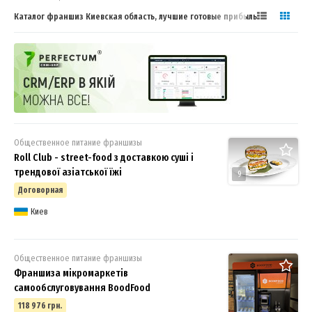
Каталог франшиз Киевская область, лучшие готовые прибыльные
франшизы
Общественное питание франшизы
Roll Club - street-food з доставкою суші і
трендової азіатської їжі
9
Договорная
Киев
Общественное питание франшизы
Франшиза мікромаркетів
самообслуговування BoodFood
118 976 грн.