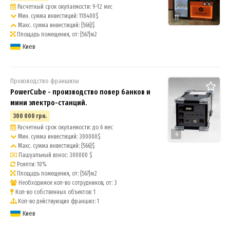
Расчетный срок окупаемости: 9-12 мес
Мин. сумма инвестиций: 118400$
11
Макс. сумма инвестиций: {566}$
Площадь помещения, от: {567}м2
Киев
Производство франшизы
PowerCube - производство повер банков и
мини электро-станций.
300 000 грн.
Расчетный срок окупаемости: до 6 мес
4
Мин. сумма инвестиций: 300000$
Макс. сумма инвестиций: {566}$
Пашуальный взнос: 300000 $
Роялти: 10%
Площадь помещения, от: {567}м2
Необходимое кол-во сотрудников, от: 3
Кол-во собственных объектов: 1
Кол-во действующих франшиз: 1
Киев