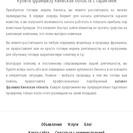
Купить франшизу
Киевская область
с гарантией
Приобретая готовую модель бизнеса, вы можете рассчитывать на многие
преимущества. В первую очередь бюджет для начала деятельности заранее
известен, а вы получаете возможность начать работать и получать прибыль под
известным брендом. Это позволит быстро найти клиентов, не тратить средства на
рекламную компанию, что очень выгодно новичкам.
Вы можете рассчитывать на любую поддержку владельца и продавца франшизы,
он предоставляет вам не просто готовую модель деятельности, но и программы
для обучения, готовую маркетинговую политику и т.д.
Благодаря полному и постоянному сопровождению вашей деятельности, вы
будете всегда знать обо всех подводных камнях купленного бизнеса и не попадете
в неприятную ситуацию. Главное – выбрать продавца, в чем мы готовы вам
помочь, предоставляя профессионально подобранный
каталог
франшиз
Киевская область
. Каждое предложение мы предварительно тщательно
проверяем, только после этого размещаем на своей площадке.
Объявления
Услуги
Блог
Карта сайта
Связаться с администрацией