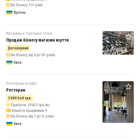
Вік бізнесу: 1-2+ роки
Ирпень
Магазины и торговые точки
Продаж бізнесу магазин взуття
Договорная
3
Вік бізнесу: від 6 до 10+ років
Киев
Рестораны и кафе
Ресторан
2 900 040 грн.
Прибуток: 291623 грн/міс
Кількість працівників: 9
Вік бізнесу: від 3 до 5+ років
3
Киев