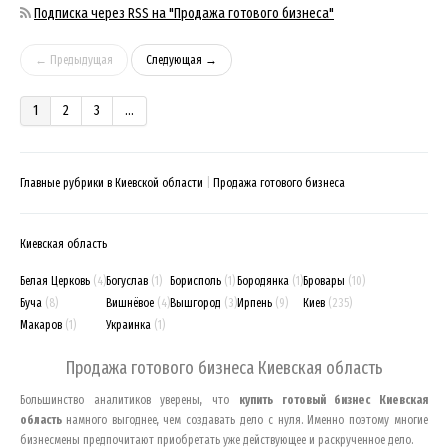
Подписка через RSS на "Продажа готового бизнеса"
← Предыдущая
Следующая →
1
2
3
...
Главные рубрики в Киевской области
Продажа готового бизнеса
Киевская область
Белая Церковь
(4)
Богуслав
(1)
Борисполь
(1)
Бородянка
(1)
Бровары
(10)
Буча
(8)
Вишнёвое
(4)
Вышгород
(3)
Ирпень
(9)
Киев
(235)
Макаров
(1)
Украинка
(1)
Продажа готового бизнеса
Киевская область
Большинство аналитиков уверены, что
купить готовый бизнес
Киевская
область
намного выгоднее, чем создавать дело с нуля. Именно поэтому многие
бизнесмены предпочитают приобретать уже действующее и раскрученное дело.