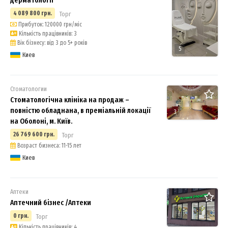
4 089 800 грн.
Торг
Прибуток: 120000 грн/міс
Кількість працівників: 3
Вік бізнесу: від 3 до 5+ років
5
Киев
Стоматологии
Стоматологічна клініка на продаж –
повністю обладнана, в преміальній локації
3
на Оболоні, м. Київ.
26 769 600 грн.
Торг
Возраст бизнеса: 11-15 лет
Киев
Аптеки
Аптечний бізнес /Аптеки
0 грн.
Торг
Кількість працівників: 4