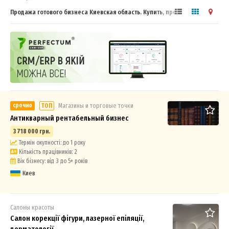
Продажа готового бизнеса Киевская область. Купить, продать
готовый бизнес
срочно
Магазины и торговые точки
ТОП
Антикварный рентабельный бизнес
3 718 000 грн.
Термін окупності: до 1 року
Кількість працівників: 2
Вік бізнесу: від 3 до 5+ років
Киев
Салоны красоты
Салон корекції фігури, лазерної епіляції,
дерматології