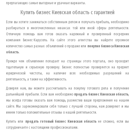
предлагающих самые выгодные и удачные варианты.
Купить бизнес
Киевская область
с гарантией
Если вы хотите заниматься собственным делом и получать прибыль, необходимо
разбираться в многочисленных нюансах той или иной сферы деятельности.
Отличную помощь вам готов оказать надежный и проверенный посредник
компания Бизнес-Карусель. На сайте этого агентства вы найдете огромное
количество самых разных объявлений о продаже или
покупке бизнеса
Киевская
область
.
Прежде чем объявление попадает на страницы этого портала, оно проходит
тщательную и серьезную проверку. Бизнес полностью проверяется на предмет
юридической чистоты, на наличие всех необходимых разрешений на
деятельность, а также на эффективность.
Доверяя нам, вы можете рассчитывать на покупку готового дела и получение
дальнейшей прибыли. Если вам необходимо
продать бизнес
Киевская область
,
мы всегда готовы оказать вам помощь, разместив ваши предложения на нашем
сайте. Мы зарекомендовали себя только с лучшей стороны, нам доверяют и мы
имеем только положительные отзывы о нашей деятельности.
Купить или
продать готовый бизнес
Киевская область
не сложно, если вы
сотрудничаете с настоящими профессионалами.