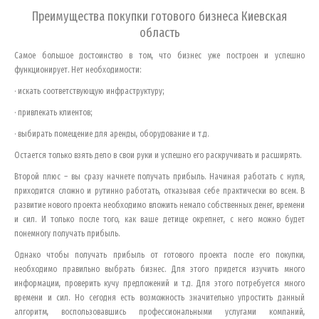
Преимущества покупки готового бизнеса
Киевская
область
Самое большое достоинство в том, что бизнес уже построен и успешно
функционирует. Нет необходимости:
· искать соответствующую инфраструктуру;
· привлекать клиентов;
· выбирать помещение для аренды, оборудование и т.д.
Остается только взять дело в свои руки и успешно его раскручивать и расширять.
Второй плюс – вы сразу начнете получать прибыль. Начиная работать с нуля,
приходится сложно и рутинно работать, отказывая себе практически во всем. В
развитие нового проекта необходимо вложить немало собственных денег, времени
и сил. И только после того, как ваше детище окрепнет, с него можно будет
понемногу получать прибыль.
Однако чтобы получать прибыль от готового проекта после его покупки,
необходимо правильно выбрать бизнес. Для этого придется изучить много
информации, проверить кучу предложений и т.д. Для этого потребуется много
времени и сил. Но сегодня есть возможность значительно упростить данный
алгоритм, воспользовавшись профессиональными услугами компаний,