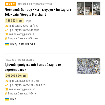
срочно
Магазины и торговые точки
Меблевий бізнес у Києві: шоурум + Instagram
6
30k + сайт/Google Merchant
1 100 528 грн.
Торг
Прибыль: 120000 грн/мес
Срок окупаемости: до года
Кол-во сотрудников: 3
Возраст бизнеса: 6-10+ лет
Киев, Святошинский
Пищевое производство
Діючий прибутковий бізнес ( харчове
виробництво)
260 260 000 грн.
Прибыль: 8500000 грн/мес
Срок окупаемости: от 5 до 6 лет
Кол-во сотрудников: 68
Возраст бизнеса: 3-5+ лет
Киев