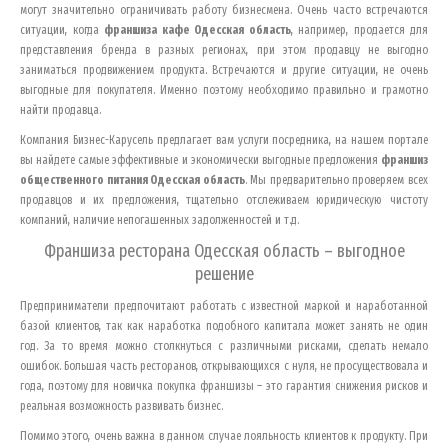
могут значительно ограничивать работу бизнесмена. Очень часто встречаются
ситуации, когда
франшиза кафе
Одесская область
, например, продается для
представления бренда в разных регионах, при этом продавцу не выгодно
заниматься продвижением продукта. Встречаются и другие ситуации, не очень
выгодные для покупателя. Именно поэтому необходимо правильно и грамотно
найти продавца.
Компания Бизнес-Карусель предлагает вам услуги посредника, на нашем портале
вы найдете самые эффективные и экономически выгодные предложения
франшиз
общественного питания
Одесская область
. Мы предварительно проверяем всех
продавцов и их предложения, тщательно отслеживаем юридическую чистоту
компаний, наличие непогашенных задолженностей и т.д.
Франшиза ресторана
Одесская область
– выгодное
решение
Предприниматели предпочитают работать с известной маркой и наработанной
базой клиентов, так как наработка подобного капитала может занять не один
год. За то время можно столкнуться с различными рисками, сделать немало
ошибок. Большая часть ресторанов, открывающихся с нуля, не просуществовала и
года, поэтому для новичка покупка франшизы – это гарантия снижения рисков и
реальная возможность развивать бизнес.
Помимо этого, очень важна в данном случае лояльность клиентов к продукту. При