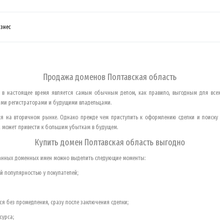
изнес
Продажа доменов
Полтавская область
 в настоящее время является самым обычным делом, как правило, выгодным для всех
ми регистраторами и будущими владельцами.
ся на вторичном рынке. Однако прежде чем приступить к оформлению сделки и поиску
 может привести к большим убыткам в будущем.
Купить домен
Полтавская область
выгодно
ванных доменных имен можно выделить следующие моменты:
й популярностью у покупателей;
ся без промедления, сразу после заключения сделки;
сурса;