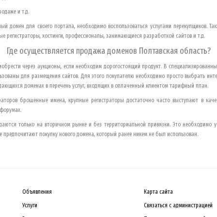
одаже и т.д.
ый домен для своего портала, необходимо воспользоваться услугами перекупщиков. Т
 регистраторы, хостинги, профессионалы, занимающиеся разработкой сайтов и т.д.
Где осуществляется продажа доменов
Полтавская область
?
обрести через аукционы, если необходим дорогостоящий продукт. В специализированн
ьзованы для размещения сайтов. Для этого покупателю необходимо просто выбрать инте
ающихся доменах в перечень услуг, входящих в оплаченный клиентом тарифный план.
раторов брошенные имена, крупные регистраторы достаточно часто выступают в качес
 форумах.
аются только на вторичном рынке и без территориальной привязки. Это необходимо у
 предпочитают покупку нового домена, который ранее никем не был использован.
Объявления
Карта сайта
Услуги
Связаться с администрацией