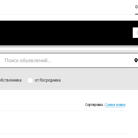
О
обственника
от Посредника
Сортировка :
Самые новые