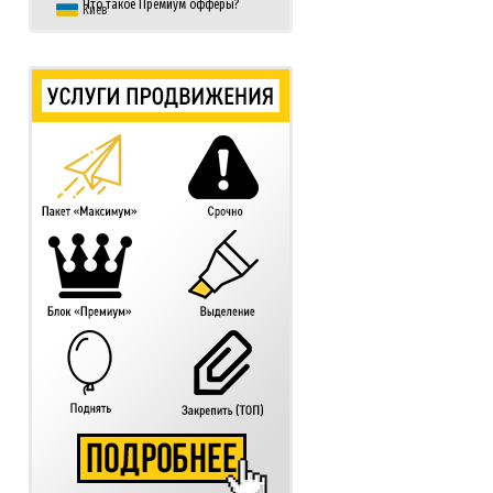
Что такое Премиум офферы?
Киев