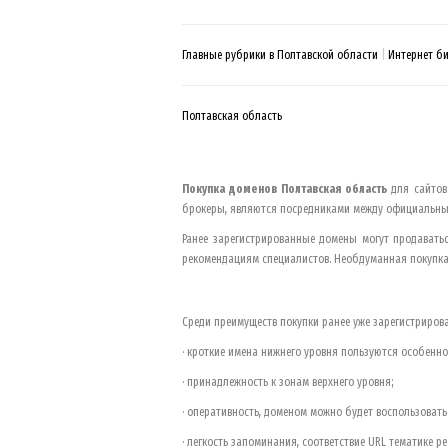
Главные рубрики в Полтавской области
Интернет б
Полтавская область
Покупка доменов
Полтавская область
для сайтов
брокеры, являются посредниками между официальны
Ранее зарегистрированные домены могут продавать
рекомендациям специалистов. Необдуманная покупка
Среди преимуществ покупки ранее уже зарегистриро
· кроткие имена нижнего уровня пользуются особенно
· принадлежность к зонам верхнего уровня;
· оперативность, доменом можно будет воспользовать
· легкость запоминания, соответствие URL тематике ре