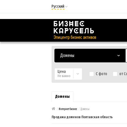
Русский
Русский
Українська
Домены
Цена
С фото
от С
Не важно
Домены
/
Интернет бизнес
/
Домены
Продажа доменов Полтавская область