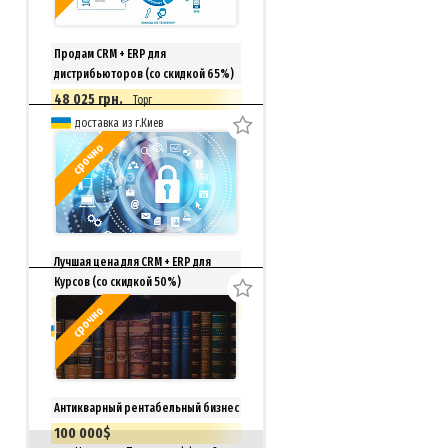
Продам CRM + ERP для
дистрибьюторов (со скидкой 65%)
48 025 грн.
Торг
доставка из г.Киев
срочно
Лучшая цена для CRM + ERP для
Курсов (со скидкой 50%)
33 150 грн.
Торг
срочно
доставка из г.Киев
Антикварный рентабельный бизнес
100 000$