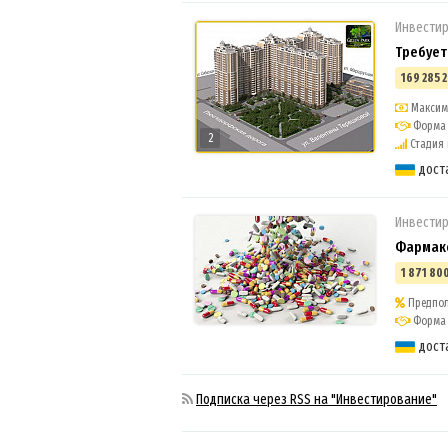
Инвестир
Требует
169 285 2
Максима
Форма 
2
Стадия п
дост
Инвестир
Фармак
1 871 800
Предпол
Форма 
дост
Подписка через RSS на "Инвестирование"