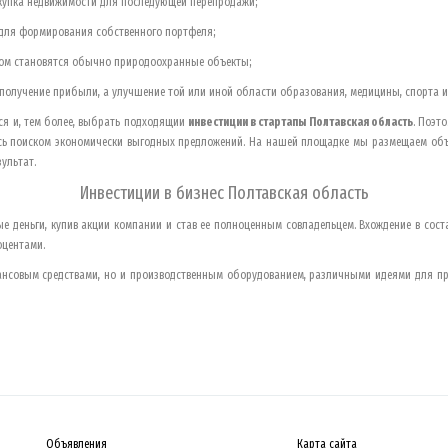
окупка недвижимости для последующей перепродажи;
 для формирования собственного портфеля;
етом становятся обычно природоохранные объекты;
 получение прибыли, а улучшение той или иной области образования, медицины, спорта и 
ся и, тем более, выбрать подходящии
инвестиции в стартапы
Полтавская область
. Поэт
сь поиском экономически выгодных предложений. На нашей площадке мы размещаем объ
ультат.
Инвестиции в бизнес
Полтавская область
е деньги, купив акции компании и став ее полноценным совладельцем. Вхождение в сос
оцентами.
ансовым средствами, но и производственным оборудованием, различными идеями для п
Объявления
Карта сайта