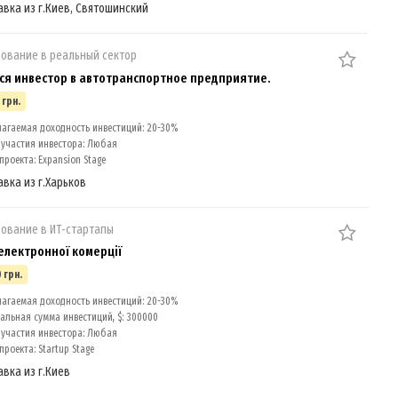
авка из г.Киев, Святошинский
ование в реальный сектор
ся инвестор в автотранспортное предприятие.
 грн.
агаемая доходность инвестиций: 20-30%
участия инвестора: Любая
проекта: Expansion Stage
авка из г.Харьков
ование в ИТ-стартапы
електронної комерції
 грн.
агаемая доходность инвестиций: 20-30%
льная сумма инвестиций, $: 300000
участия инвестора: Любая
роекта: Startup Stage
авка из г.Киев