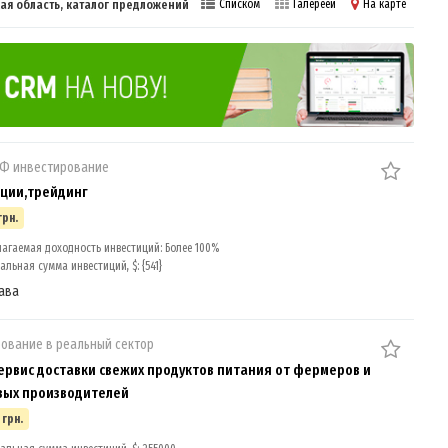
ая область, каталог предложений
Списком
Галереей
На карте
ИФ инвестирование
ции,трейдинг
грн.
агаемая доходность инвестиций: Более 100%
льная сумма инвестиций, $: {541}
ава
ование в реальный сектор
сервис доставки свежих продуктов питания от фермеров и
вых производителей
 грн.