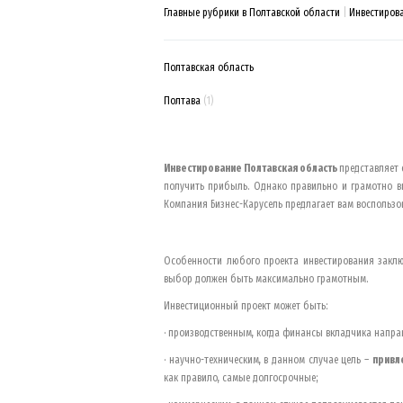
Главные рубрики в Полтавской области
Инвестиров
Полтавская область
Полтава
(1)
Инвестирование
Полтавская область
представляет 
получить прибыль. Однако правильно и грамотно 
Компания Бизнес-Карусель предлагает вам воспольз
Особенности любого проекта инвестирования заклю
выбор должен быть максимально грамотным.
Инвестиционный проект может быть:
· производственным, когда финансы вкладчика напр
· научно-техническим, в данном случае цель –
привл
как правило, самые долгосрочные;