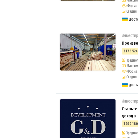
Максима
Форма 
Стадия п
дост
Инвестир
Произво
2 176 524
Предпол
Максима
Форма 
Стадия 
дост
Инвестир
Станьте
дохода
1 209 180
Предпол