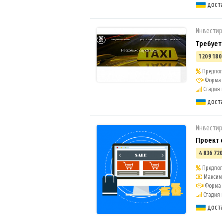
дост
Инвестир
Требует
1 209 180
Предпол
Форма 
Стадия 
дост
Инвестир
Проект 
4 836 720
Предпол
Максима
Форма 
Стадия п
дост