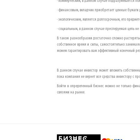
· коммерческим, в данном случае подразумевается п
· финансовым, вкладчик приобретает ценные бумаги
· экологическим, является долгосрочным, его предм
· социальным, в данном случае преследуемая цель не
В таком разнообразии достаточно сложно растерять
собственное время и силы, самостоятельно занимая
можем гарантировать вам эффективный конечный рез
В данном случае инвестор может вложить собственны
пока компания не вернет все средства инвестору с пр
Войти в определенный бизнес можно не только фин
связями на рынке.