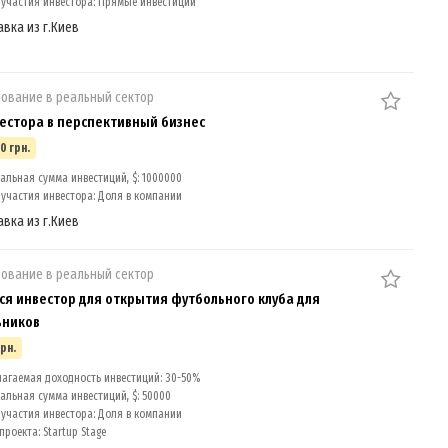
участия инвестора: Прямые инвестиции
авка из г.Киев
ование в реальный сектор
естора в перспективный бизнес
0 грн.
льная сумма инвестиций, $: 1000000
участия инвестора: Доля в компании
авка из г.Киев
ование в реальный сектор
ся инвестор для открытия футбольного клуба для
ьников
грн.
агаемая доходность инвестиций: 30-50%
льная сумма инвестиций, $: 50000
участия инвестора: Доля в компании
роекта: Startup Stage