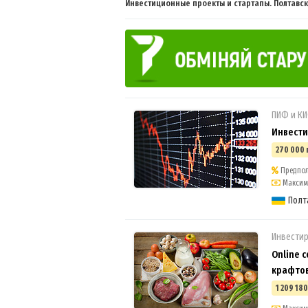
Инвестиционные проекты и стартапы. Полтавск
ПИФ и К
Инвести
270 000 
Предпол
Максима
Полт
Инвестир
Online 
крафто
1 209 180