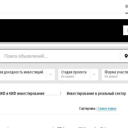
О
ая доходность инвестиций
Стадия проекта
Форма участи
Не важно
Не важно
ПИФ и КИФ инвестирование
Инвестирование в реальный сектор
1
Сортировка :
Самые новые