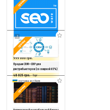
срочно
2
срочно
SEO-биржа, магазин фриланс услуг
+ ТМ Seoware
999 000 грн.
Киев
Продам CRM + ERP для
дистрибьюторов (со скидкой 65%)
48 025 грн.
Торг
доставка из г.Киев
срочно
Антикварный рентабельный бизнес