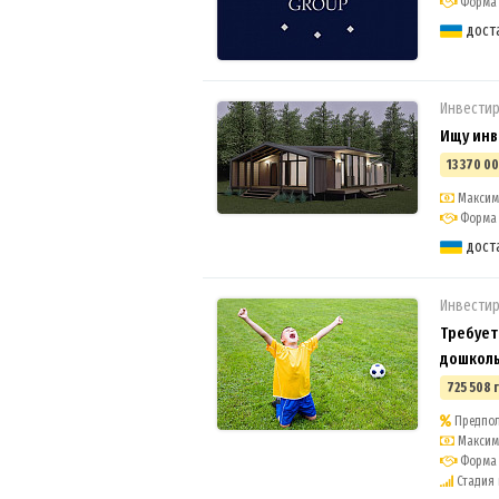
Форма 
дост
Инвестир
Ищу инв
13 370 00
Максима
Форма 
дост
Инвестир
Требует
дошкол
725 508 
Предпол
Максима
Форма 
Стадия п