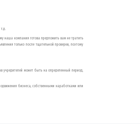
т.д.
ому наша компания готова предложить вам не тратить
явления только после тщательной проверки, поэтому
тав учредителей может быть на определенный период,
родвижения бизнеса, собственными наработками или