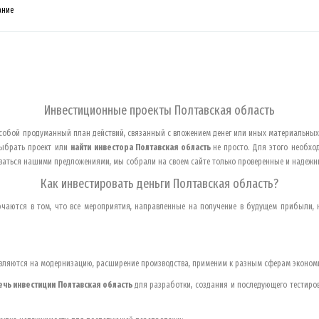
ание
Инвестиционные проекты
Полтавская область
собой продуманный план действий, связанный с вложением денег или иных материальных
выбрать проект или
найти инвестора
Полтавская область
не просто. Для этого необхо
оваться нашими предложениями, мы собрали на своем сайте только проверенные и надежн
Как инвестировать деньги
Полтавская область
?
чаются в том, что все мероприятия, направленные на получение в будущем прибыли, н
авляются на модернизацию, расширение производства, применим к разным сферам эконом
ечь инвестиции
Полтавская область
для разработки, создания и последующего тестиров