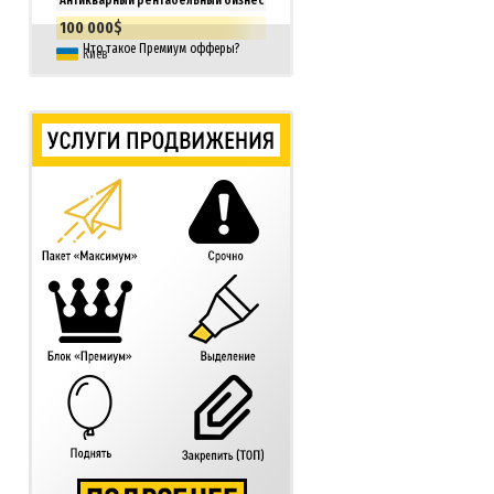
100 000$
Что такое Премиум офферы?
Киев