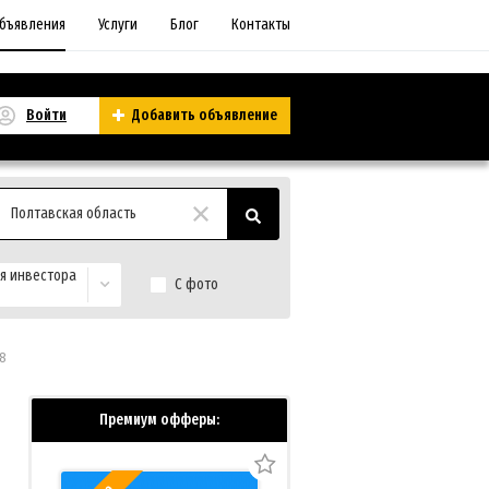
бъявления
Услуги
Блог
Контакты
Войти
Добавить объявление
Полтавская область
я инвестора
С фото
8
Премиум офферы: