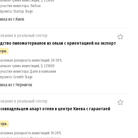
льная сумма инвестиций, $: 255000
участия инвестора: Любая
роекта: Startup Stage
авка из г.Киев
ование в реальный сектор
дство пиломатериалов из ольхи c ориентацией на экспорт
 грн.
агаемая доходность инвестиций: 20-30%
льная сумма инвестиций, $: 225000
участия инвестора: Доля в компании
проекта: Growth Stage
авка из г.Чернигов
ование в реальный сектор
 совладельцем апарт отеля в центре Киева с гарантаей
 грн.
агаемая доходность инвестиций: 10-20%