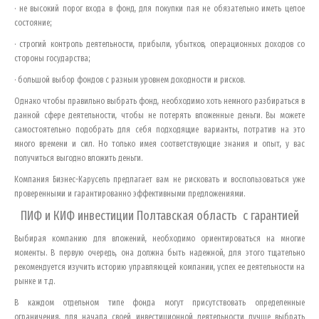
· не высокий порог входа в фонд, для покупки пая не обязательно иметь целое
состояние;
· строгий контроль деятельности, прибыли, убытков, операционных доходов со
стороны государства;
· большой выбор фондов с разным уровнем доходности и рисков.
Однако чтобы правильно выбрать фонд, необходимо хоть немного разбираться в
данной сфере деятельности, чтобы не потерять вложенные деньги. Вы можете
самостоятельно подобрать для себя подходящие варианты, потратив на это
много времени и сил. Но только имея соответствующие знания и опыт, у вас
получиться выгодно вложить деньги.
Компания Бизнес-Карусель предлагает вам не рисковать и воспользоваться уже
проверенными и гарантированно эффективными предложениями.
ПИФ и КИФ инвестиции
Полтавская область
с гарантией
Выбирая компанию для вложений, необходимо ориентироваться на многие
моменты. В первую очередь, она должна быть надежной, для этого тщательно
рекомендуется изучить историю управляющей компании, успех ее деятельности на
рынке и т.д.
В каждом отдельном типе фонда могут присутствовать определенные
ограничения, для начала своей инвестиционной деятельности лучше выбрать