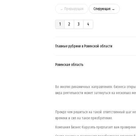
← Предыдущая
Следующая →
1
2
3
4
Главные рубрики в Ровенской области
Ровенская область
Во многих динамичных направлениях бизнеса открыв
вида деятельности может затянуться на несколько 
Прежде чем решиться на такой ответственный шаг не
времени и сил на такое приобретение.
Компания Бизнес-Карусель предлагает вам проверен