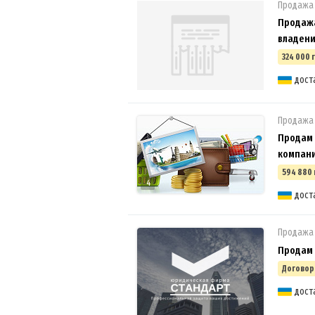
Продажа
Продажа
владени
324 000 
дост
Продажа
Продам 
компан
594 880 
4
дост
Продажа
Продам 
Договор
дост