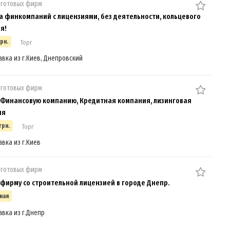
 готовых фирм
 финкомпаний с лицензиями, без деятельности, кольцевого
я!
грн.
Торг
авка из г.Киев, Днепровский
 готовых фирм
Финансовую компанию, Кредитная компания, лизинговая
ия
грн.
Торг
авка из г.Киев
 готовых фирм
фирму со строительной лицензией в городе Днепр.
ная
авка из г.Днепр