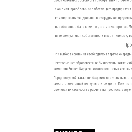
Среди основных достоинств приобретения готового 
· экономия, приобретение работающего предприятия 
· команда квалифицированных сотрудников продолжит
· наработанная база клиентов, статистика продаж. М
· интеллектуальная собственность в виде лицензии, т
Про
При выборе компании необходимо в первую очередь 
Некоторые недобросовестные бизнесмены хотят изб
компании Бизнес-Карусель можно полностью исключи
Перед покупкой также необходимо определиться, что
вместе с компанией вы купите и ее долги. Именно 
оценивая их стоимость в расчете на предполагаемую