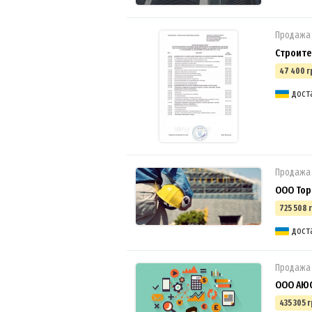
Продажа
Строите
47 400 г
дост
Продажа
ООО Тор
725 508 
дост
Продажа
ООО АЮ
435 305 г