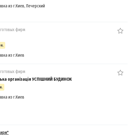
авка из г.Киев, Печерский
 готовых фирм
рн.
авка из г.Киев
 готовых фирм
ька організація УСПІШНИЙ БУДИНОК
н.
авка из г.Киев
фирм"