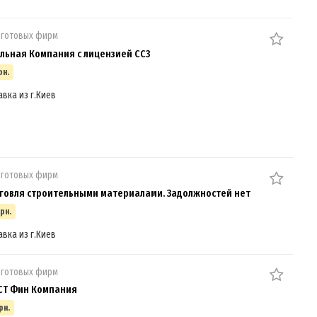
 готовых фирм
льная Компания с лицензией СС3
рн.
авка из г.Киев
 готовых фирм
говля строительными материалами. Задолжностей нет
грн.
авка из г.Киев
 готовых фирм
СТ Фин Компания
рн.