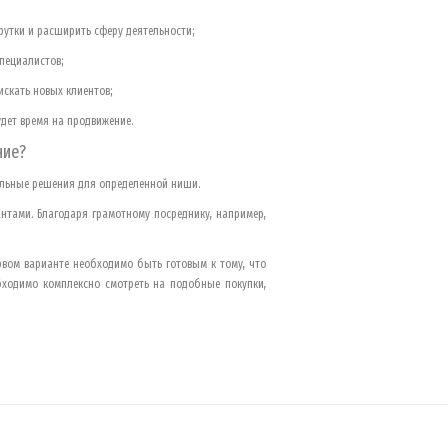
рутки и расширить сферу деятельности;
пециалистов;
искать новых клиентов;
удет время на продвижение.
ние?
альные решения для определенной ниши.
тами. Благодаря грамотному посреднику, например,
ервом варианте необходимо быть готовым к тому, что
обходимо комплексно смотреть на подобные покупки,