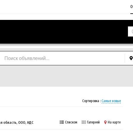
О
Сортировка :
Самые новые
я область, ООО, НДС
Списком
Галереей
На карте