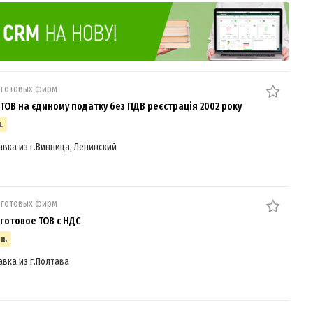
 готовых фирм
ТОВ на єдиному податку без ПДВ реєстрація 2002 року
.
авка из г.Винница, Ленинский
 готовых фирм
готовое ТОВ с НДС
н.
авка из г.Полтава