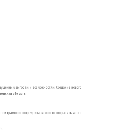
упущенным выгодам и возможностям. Создание нового
венская область
.
но и грамотно посредника, можно не потратить много
ь.