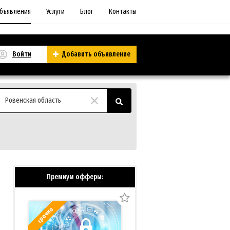
бъявления
Услуги
Блог
Контакты
Войти
Добавить объявление
Ровенская область
Премиум офферы:
срочно