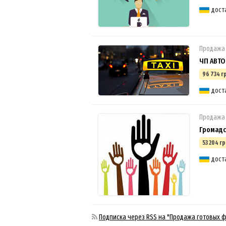
дост
Продажа
ЧП АВТО
96 734 г
дост
Продажа
Громадс
53 204 гр
дост
Подписка через RSS на "Продажа готовых 