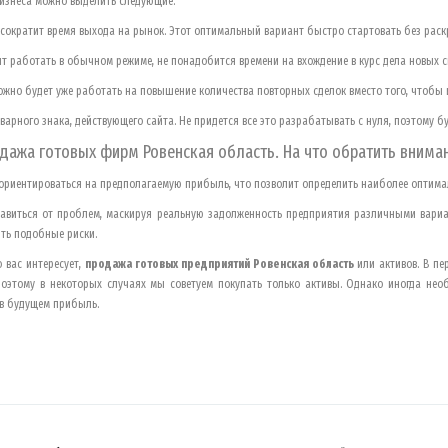
бизнеса можно выделить следующие:
сократит время выхода на рынок. Этот оптимальный вариант быстро стартовать без раск
 работать в обычном режиме, не понадобится времени на вхождение в курс дела новых с
ожно будет уже работать на повышение количества повторных сделок вместо того, чтобы 
оварного знака, действующего сайта. Не придется все это разрабатывать с нуля, поэтому б
дажа готовых фирм
Ровенская область
. На что обратить внима
ориентироваться на предполагаемую прибыль, что позволит определить наиболее оптим
авиться от проблем, маскируя реальную задолженность предприятия различными вариан
ть подобные риски.
 вас интересует,
продажа готовых предприятий
Ровенская область
или активов. В п
поэтому в некоторых случаях мы советуем покупать только активы. Однако иногда не
 в будущем прибыль.