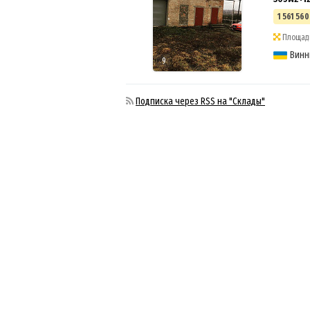
1 561 560
Площадь
Винн
9
Подписка через RSS на "Склады"