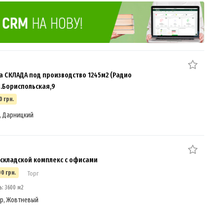
 СКЛАДА под производство 1245м2 (Радио
л.Бориспольская,9
0 грн.
, Дарницкий
складской комплекс с офисами
00 грн.
Торг
: 3600 м2
р, Жовтневый