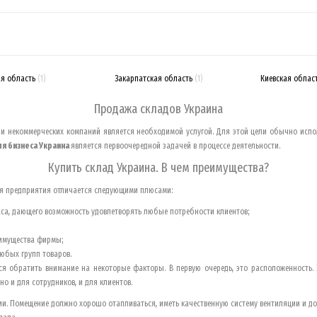
я область
(1)
Закарпатская область
(1)
Киевская облас
Продажа складов
Украина
х и некоммерческих компаний является необходимой услугой. Для этой цели обычно исп
ля бизнеса
Украина
является первоочередной задачей в процессе деятельности.
Купить склад
Украина
. В чем преимущества?
ля предприятия отличается следующими плюсами:
са, дающего возможность удовлетворять любые потребности клиентов;
еимущества фирмы;
юбых групп товаров.
я обратить внимание на некоторые факторы. В первую очередь, это расположенность
о и для сотрудников, и для клиентов.
ии. Помещение должно хорошо отапливаться, иметь качественную систему вентиляции и до