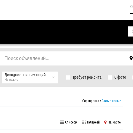
О
Доходность инвестиций
Требует ремонта
С фото
Не важно
Сортировка :
Самые новые
Списком
Галереей
На карте