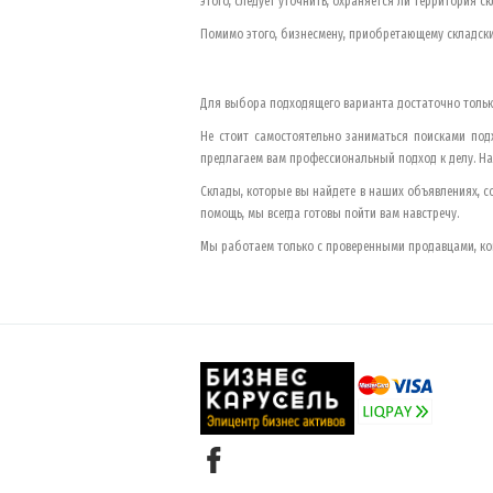
этого, следует уточнить, охраняется ли территория ск
Помимо этого, бизнесмену, приобретающему складски
Для выбора подходящего варианта достаточно только
Не стоит самостоятельно заниматься поисками под
предлагаем вам профессиональный подход к делу. Н
Склады, которые вы найдете в наших объявлениях, с
помощь, мы всегда готовы пойти вам навстречу.
Мы работаем только с проверенными продавцами, кон