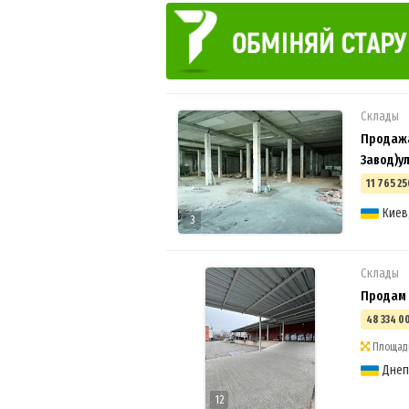
Склады
Продажа
Завод)у
11 765 25
Киев
3
Склады
Продам 
48 334 0
Площадь
Днеп
12