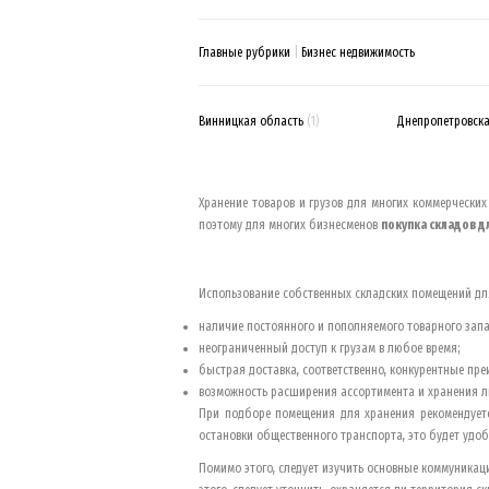
Главные рубрики
Бизнес недвижимость
Винницкая область
(1)
Днепропетровска
Хранение товаров и грузов для многих коммерчески
поэтому для многих бизнесменов
покупка складов д
Использование собственных складских помещений д
наличие постоянного и пополняемого товарного запа
неограниченный доступ к грузам в любое время;
быстрая доставка, соответственно, конкурентные пр
возможность расширения ассортимента и хранения л
При подборе помещения для хранения рекомендуетс
остановки общественного транспорта, это будет удобн
Помимо этого, следует изучить основные коммуникац