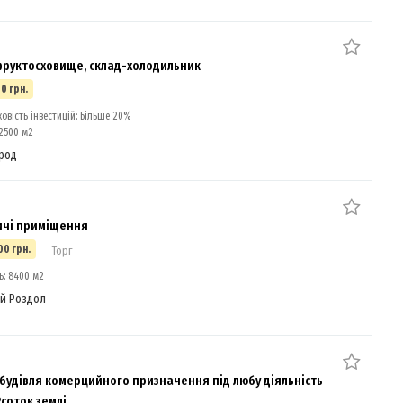
руктосховище, склад-холодильник
0 грн.
вість інвестицій: Більше 20%
2500 м2
род
чі приміщення
00 грн.
Торг
: 8400 м2
й Роздол
будівля комерцийного призначення під любу діяльність
2соток землі