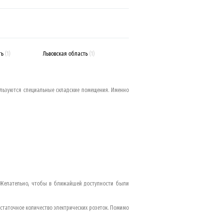
ть
(1)
Львовская область
(1)
ользуются специальные складские помещения. Именно
. Желательно, чтобы в ближайшей доступности были
статочное количество электрических розеток. Помимо