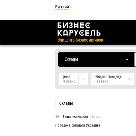
Русский
Русский
Українська
Склады
Цена
Общая площадь
Не важно
Не важно
Склады
/
Бизнес недвижимость
/
Склады
Продажа складов Украина