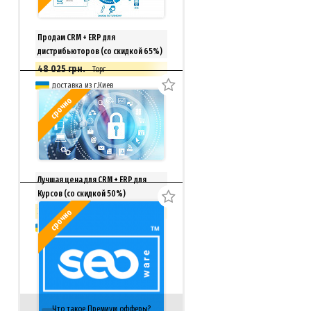
Продам CRM + ERP для
дистрибьюторов (со скидкой 65%)
48 025 грн.
Торг
доставка из г.Киев
срочно
Лучшая цена для CRM + ERP для
Курсов (со скидкой 50%)
33 150 грн.
срочно
Торг
доставка из г.Киев
Что такое Премиум офферы?