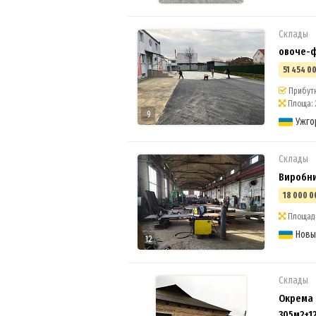
Склады
овоче-ф
51 454 00
Прибутко
Площа: 
9
Ужго
Склады
Виробни
18 000 0
Площадь
Новы
12
Склады
Окрема 
305м2+1