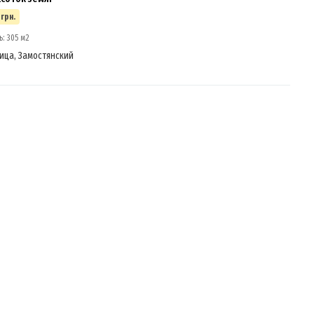
 грн.
: 305 м2
ица, Замостянский