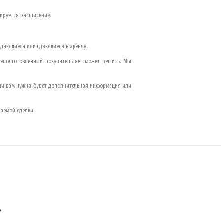
нируется расширение.
одающиеся или сдающиеся в аренду.
неподготовленный покупатель не сможет решить. Мы
Если вам нужна будет дополнительная информация или
аемой сделки.
и