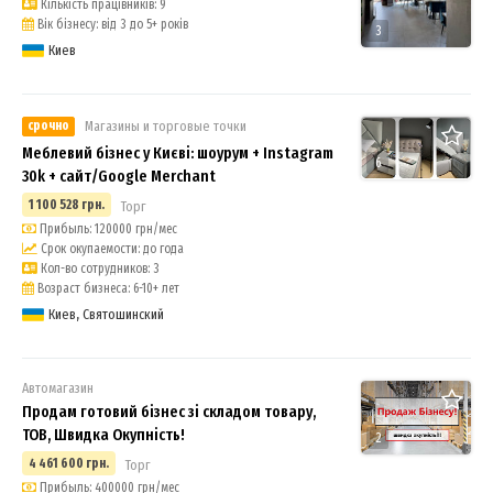
Кількість працівників: 9
Вік бізнесу: від 3 до 5+ років
3
Киев
срочно
Магазины и торговые точки
Меблевий бізнес у Києві: шоурум + Instagram
6
30k + сайт/Google Merchant
1 100 528 грн.
Торг
Прибыль: 120000 грн/мес
Срок окупаемости: до года
Кол-во сотрудников: 3
Возраст бизнеса: 6-10+ лет
Киев, Святошинский
Автомагазин
Продам готовий бізнес зі складом товару,
ТОВ, Швидка Окупність!
2
4 461 600 грн.
Торг
Прибыль: 400000 грн/мес