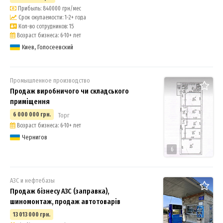
Прибыль: 840000 грн/мес
Срок окупаемости: 1-2+ года
Кол-во сотрудников: 15
Возраст бизнеса: 6-10+ лет
Киев, Голосеевский
Промышленное производство
Продаж виробничого чи складського
приміщення
6 000 000 грн.
Торг
Возраст бизнеса: 6-10+ лет
Чернигов
6
АЗС и нефтебазы
Продаж бізнесу АЗС (заправка),
шиномонтаж, продаж автотоварів
13 013 000 грн.