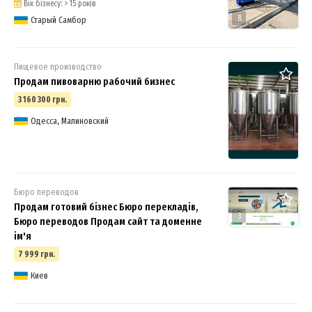
Вік бізнесу: > 15 років
8
Старый Самбор
Пищевое производство
Продам пивоварню рабочий бизнес
3 160 300 грн.
Одесса, Малиновский
Бюро переводов
Продам готовий бізнес Бюро перекладів,
3
Бюро переводов Продам сайт та доменне
ім'я
7 999 грн.
Киев