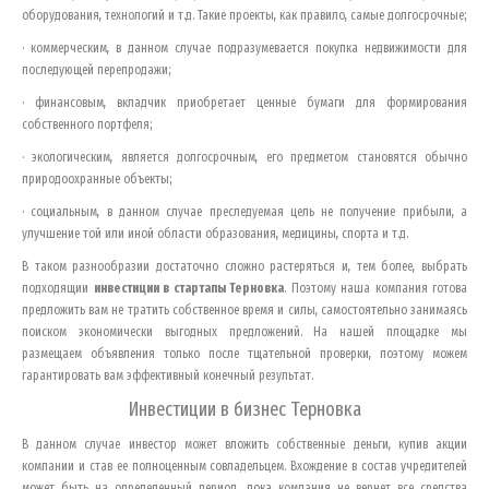
оборудования, технологий и т.д. Такие проекты, как правило, самые долгосрочные;
· коммерческим, в данном случае подразумевается покупка недвижимости для
последующей перепродажи;
· финансовым, вкладчик приобретает ценные бумаги для формирования
собственного портфеля;
· экологическим, является долгосрочным, его предметом становятся обычно
природоохранные объекты;
· социальным, в данном случае преследуемая цель не получение прибыли, а
улучшение той или иной области образования, медицины, спорта и т.д.
В таком разнообразии достаточно сложно растеряться и, тем более, выбрать
подходящии
инвестиции в стартапы
Терновка
. Поэтому наша компания готова
предложить вам не тратить собственное время и силы, самостоятельно занимаясь
поиском экономически выгодных предложений. На нашей площадке мы
размещаем объявления только после тщательной проверки, поэтому можем
гарантировать вам эффективный конечный результат.
Инвестиции в бизнес
Терновка
В данном случае инвестор может вложить собственные деньги, купив акции
компании и став ее полноценным совладельцем. Вхождение в состав учредителей
может быть на определенный период, пока компания не вернет все средства