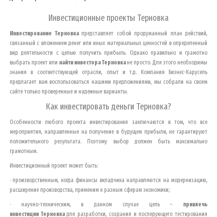
Инвестиционные проекты
Терновка
Инвестирование
Терновка
представляет собой продуманный план действий,
связанный с вложением денег или иных материальных ценностей в определенный
вид деятельности с целью получить прибыль. Однако правильно и грамотно
выбрать проект или
найти инвестора
Терновка
не просто. Для этого необходимы
знания в соответствующей отрасли, опыт и т.д. Компания Бизнес-Карусель
предлагает вам воспользоваться нашими предложениями, мы собрали на своем
сайте только проверенные и надежные варианты.
Как инвестировать деньги
Терновка
?
Особенности любого проекта инвестирования заключаются в том, что все
мероприятия, направленные на получение в будущем прибыли, не гарантируют
положительного результата. Поэтому выбор должен быть максимально
грамотным.
Инвестиционный проект может быть:
· производственным, когда финансы вкладчика направляются на модернизацию,
расширение производства, применим к разным сферам экономики;
· научно-техническим, в данном случае цель –
привлечь
инвестиции
Терновка
для разработки, создания и последующего тестирования