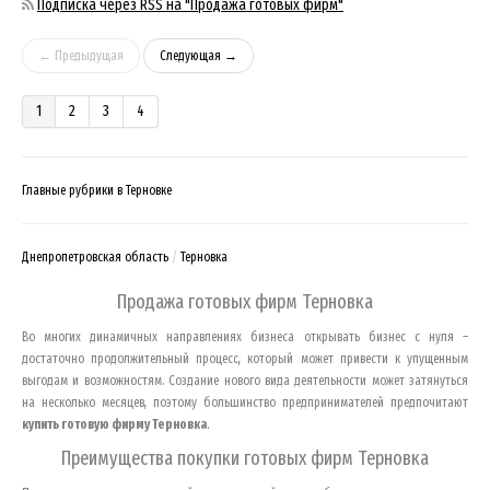
Подписка через RSS на "Продажа готовых фирм"
← Предыдущая
Следующая →
1
2
3
4
Главные рубрики в Терновке
Днепропетровская область
Терновка
Продажа готовых фирм
Терновка
Во многих динамичных направлениях бизнеса открывать бизнес с нуля –
достаточно продолжительный процесс, который может привести к упущенным
выгодам и возможностям. Создание нового вида деятельности может затянуться
на несколько месяцев, поэтому большинство предпринимателей предпочитают
купить готовую фирму
Терновка
.
Преимущества покупки готовых фирм
Терновка