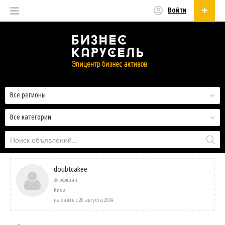
Войти
Русский
Русский
Українська
Все регионы
Все категории
doubtcakee
офлайн
Киев
на сайте с 20 августа 2024