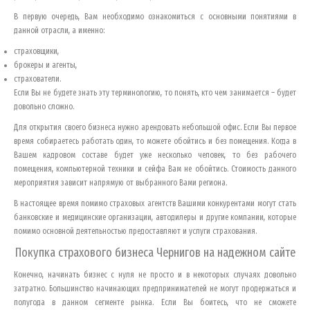
В первую очередь, Вам необходимо ознакомиться с основными понятиями в
данной отрасли, а именно:
страховщики,
брокеры и агенты,
страхователи.
Если Вы не будете знать эту терминологию, то понять, кто чем занимается – будет
довольно сложно.
Для открытия своего бизнеса нужно арендовать небольшой офис. Если Вы первое
время собираетесь работать один, то можете обойтись и без помещения. Когда в
Вашем кадровом составе будет уже несколько человек, то без рабочего
помещения, компьютерной техники и сейфа Вам не обойтись. Стоимость данного
мероприятия зависит напрямую от выбранного Вами региона.
В настоящее время помимо страховых агентств Вашими конкурентами могут стать
банковские и медицинские организации, автодилеры и другие компании, которые
помимо основной деятельностью предоставляют и услуги страхования.
Покупка страхового бизнеса
Чернигов
на надежном сайте
Конечно, начинать бизнес с нуля не просто и в некоторых случаях довольно
затратно. Большинство начинающих предпринимателей не могут продержаться и
полугода в данном сегменте рынка. Если Вы боитесь, что не сможете