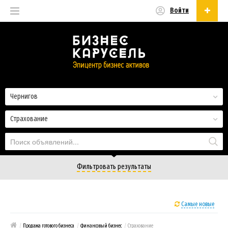
Войти
Русский
Русский
Українська
Чернигов
Страхование
Фильтровать результаты
Самые новые
/
Продажа готового бизнеса
/
Финансовый бизнес
/
Страхование