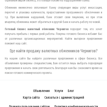
отдельным видом бизнеса, это больше похоже на подразделение банка.
Обменник ежемесячно оплачивает банку следующие виды услуг: инкассация,
пересчет и упаковка наличности, предоставление программного обеспечения и
т.д. При выявлении нарушений, банк отзовет свою лицензию, но при этом
владелец обменника может обратиться в другой банк и начать работу по-новой.
Готовый бизнес валютный обменник
Чернигов
подходит тем, кто хочет
получать прибыль с первых дней работы. Покупка готового бизнеса избавит Вас
от различных организационных мероприятий. Найти выгодное предложение
поможет наш сайт.
Где найти продажу валютных обменников
Чернигов
?
На нашем сайте Вы найдете различные предложения в сфере бизнеса. Все
объявления проверены специалистами, Вам остается лишь выбрать подходящее
предложение и начать свою деятельность. Благодаря нам Вы сэкономите время на
поиске готового коммерческого проекта.
Объявления
Услуги
Блог
Карта сайта
Связаться с администрацией
Правила пользования сайтом
Политика конфиденциальности