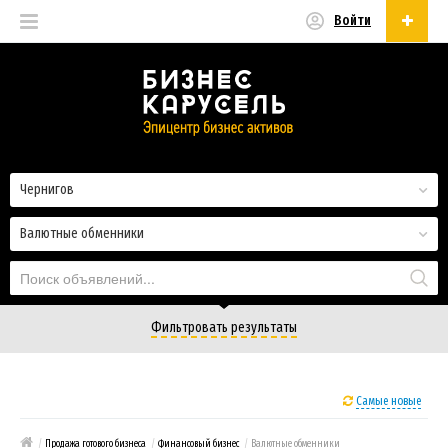
Войти
Русский
Русский
Українська
Чернигов
Валютные обменники
Фильтровать результаты
Самые новые
/
Продажа готового бизнеса
/
Финансовый бизнес
/
Валютные обменники