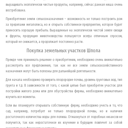
выращивать экологически чистые продукты, например, сейчас данная ниша очень
востребована.
Приобретение земли сельхозназначения – возможность не только построить дом
за пределами мегаполиса, но и открыть собственное предприятие, которое будет
приносить хорошую прибыль. Выращенные на экологически чистой земле овощи
и фрукты, продукция животноводства пользуются всегда отличным спросом,
который не снижается, а продолжает постоянно расти.
Покупка земельных участков
Шпола
Прежде чем принимать решение о приобретении, необходимо очень внимательно
рассмотреть все предложения, так как не все земли сельскохозяйственного
назначения могут быть полезны для дальнейшей деятельности.
Для начала необходимо проверить плодородие почвы, уровень грунтовых вод, тип
грунта и т.д. В зависимости от того, с какой целью был приобретен участок: для
постройки жилого дома или для обустройства фермы, необходимо внимательно
изучить все моменты.
Если вы планируете открывать собственную ферму, необходимо учесть и то, что
сад, например, потребует не только плодородной почвы, но и наличия
достаточного количества воды для полива. Отмахнуться от подобных нюансов не
получится, так как недостаточное их изучение в будущем повлечет за собой