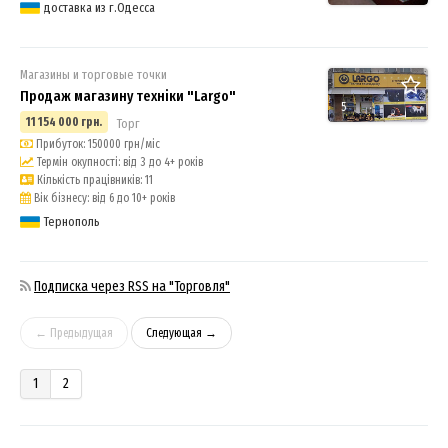
доставка из г.Одесса
Магазины и торговые точки
Продаж магазину техніки "Largo"
5
11 154 000 грн.
Торг
Прибуток: 150000 грн/міс
Термін окупності: від 3 до 4+ років
Кількість працівників: 11
Вік бізнесу: від 6 до 10+ років
Тернополь
Подписка через RSS на "Торговля"
← Предыдущая
Следующая →
1
2