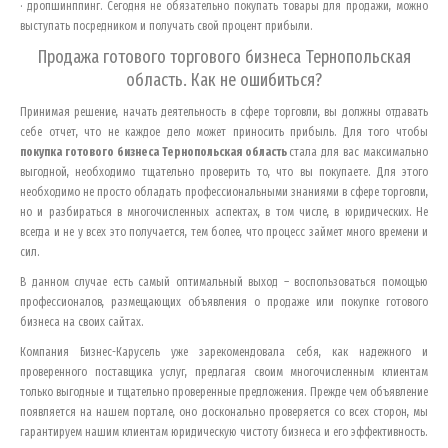
· дропшинппинг. Сегодня не обязательно покупать товары для продажи, можно
выступать посредником и получать свой процент прибыли.
Продажа готового торгового бизнеса
Тернопольская
область
. Как не ошибиться?
Принимая решение, начать деятельность в сфере торговли, вы должны отдавать
себе отчет, что не каждое дело может приносить прибыль. Для того чтобы
покупка готового бизнеса
Тернопольская область
стала для вас максимально
выгодной, необходимо тщательно проверить то, что вы покупаете. Для этого
необходимо не просто обладать профессиональными знаниями в сфере торговли,
но и разбираться в многочисленных аспектах, в том числе, в юридических. Не
всегда и не у всех это получается, тем более, что процесс займет много времени и
сил.
В данном случае есть самый оптимальный выход – воспользоваться помощью
профессионалов, размещающих объявления о продаже или покупке готового
бизнеса на своих сайтах.
Компания Бизнес-Карусель уже зарекомендовала себя, как надежного и
проверенного поставщика услуг, предлагая своим многочисленным клиентам
только выгодные и тщательно проверенные предложения. Прежде чем объявление
появляется на нашем портале, оно досконально проверяется со всех сторон, мы
гарантируем нашим клиентам юридическую чистоту бизнеса и его эффективность.