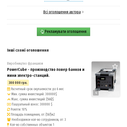
Всі оголошення автора
Рекламувати оголошення
Інші схожі оголошення
Виробництво франшизи
PowerCube - производство повер банков и
мини электро-станций.
300 000 грн.
Расчетный срок окупаемости: до 6 мес
4
Мин. сумма инвестиций: 300000$
Макс. сумма инвестиций: {566}$
Пашуальный взнос: 300000 $
Роялти: 10%
Площадь помещения, от: {567}м2
Необходимое кол-во сотрудников, от: 3
Кол-во собственных объектов: 1