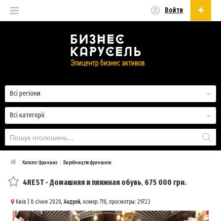
Войти
Українська
Русский
Українська
Всі регіони
Всі категорії
/
Каталог Франшиз
/
Виробництво франшизи
4REST - Домашняя и пляжная обувь
,
675 000 грн.
Київ
| 8 січня 2020,
Андрей
, номер: 710, просмотры: 29723