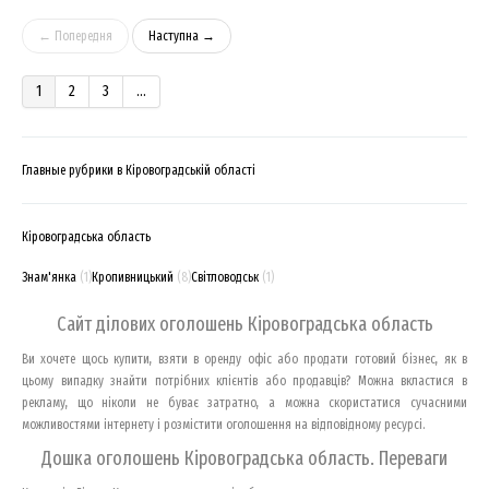
← Попередня
Наступна →
1
2
3
...
Главные рубрики в Кіровоградській області
Кіровоградська область
Знам'янка
(1)
Кропивницький
(8)
Світловодськ
(1)
Сайт ділових оголошень Кіровоградська область
Ви хочете щось купити, взяти в оренду офіс або продати готовий бізнес, як в
цьому випадку знайти потрібних клієнтів або продавців? Можна вкластися в
рекламу, що ніколи не буває затратно, а можна скористатися сучасними
можливостями інтернету і розмістити оголошення на відповідному ресурсі.
Дошка оголошень Кіровоградська область. Переваги