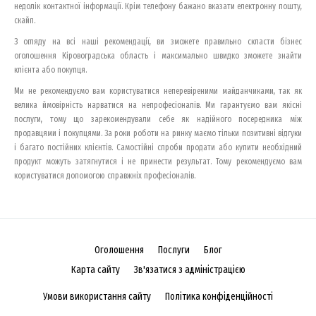
недолік контактної інформації. Крім телефону бажано вказати електронну пошту,
скайп.
З огляду на всі наші рекомендації, ви зможете правильно скласти бізнес
оголошення Кіровоградська область і максимально швидко зможете знайти
клієнта або покупця.
Ми не рекомендуємо вам користуватися неперевіреними майданчиками, так як
велика ймовірність нарватися на непрофесіоналів. Ми гарантуємо вам якісні
послуги, тому що зарекомендували себе як надійного посередника між
продавцями і покупцями. За роки роботи на ринку маємо тільки позитивні відгуки
і багато постійних клієнтів. Самостійні спроби продати або купити необхідний
продукт можуть затягнутися і не принести результат. Тому рекомендуємо вам
користуватися допомогою справжніх професіоналів.
Оголошення
Послуги
Блог
Карта сайту
Зв'язатися з адміністрацією
Умови використання сайту
Політика конфіденційності