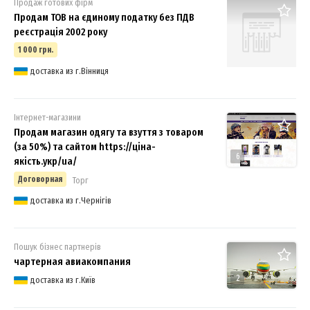
Продаж готових фірм
Продам ТОВ на єдиному податку без ПДВ
реєстрація 2002 року
1 000 грн.
доставка из г.Вінниця
Інтернет-магазини
Продам магазин одягу та взуття з товаром
(за 50%) та сайтом https://ціна-
6
якість.укр/ua/
Договорная
Торг
доставка из г.Чернігів
Пошук бізнес партнерів
чартерная авиакомпания
2
доставка из г.Київ