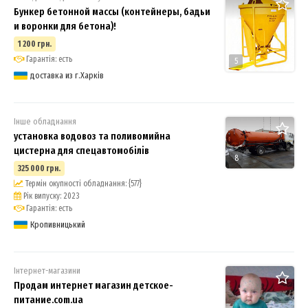
Бункер бетонной массы (контейнеры, бадьи
и воронки для бетона)!
1 200 грн.
Гарантія: есть
5
доставка из г.Харків
Інше обладнання
установка водовоз та поливомийна
цистерна для спецавтомобілів
8
325 000 грн.
Термін окупності обладнання: {577}
Рік випуску: 2023
Гарантія: есть
Кропивницький
Інтернет-магазини
Продам интернет магазин детское-
питание.com.ua