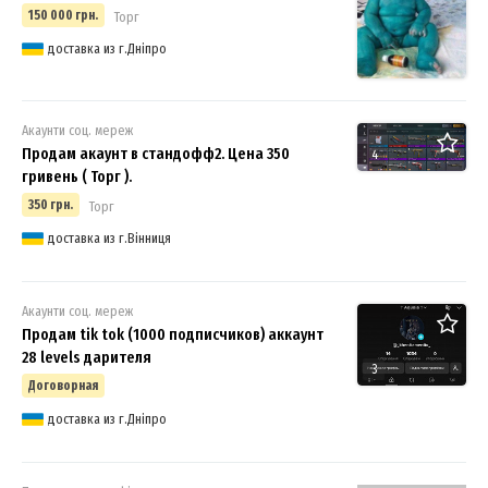
150 000 грн.
Торг
доставка из г.Дніпро
Акаунти соц. мереж
Продам акаунт в стандофф2. Цена 350
4
гривень ( Торг ).
350 грн.
Торг
доставка из г.Вінниця
Акаунти соц. мереж
Продам tik tok (1000 подписчиков) аккаунт
28 levels дарителя
3
Договорная
доставка из г.Дніпро