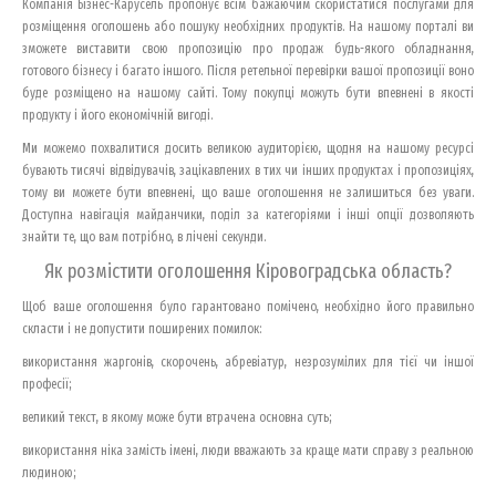
Компанія Бізнес-Карусель пропонує всім бажаючим скористатися послугами для
розміщення оголошень або пошуку необхідних продуктів. На нашому порталі ви
зможете виставити свою пропозицію про продаж будь-якого обладнання,
готового бізнесу і багато іншого. Після ретельної перевірки вашої пропозиції воно
буде розміщено на нашому сайті. Тому покупці можуть бути впевнені в якості
продукту і його економічній вигоді.
Ми можемо похвалитися досить великою аудиторією, щодня на нашому ресурсі
бувають тисячі відвідувачів, зацікавлених в тих чи інших продуктах і пропозиціях,
тому ви можете бути впевнені, що ваше оголошення не залишиться без уваги.
Доступна навігація майданчики, поділ за категоріями і інші опції дозволяють
знайти те, що вам потрібно, в лічені секунди.
Як розмістити оголошення Кіровоградська область?
Щоб ваше оголошення було гарантовано помічено, необхідно його правильно
скласти і не допустити поширених помилок:
використання жаргонів, скорочень, абревіатур, незрозумілих для тієї чи іншої
професії;
великий текст, в якому може бути втрачена основна суть;
використання ніка замість імені, люди вважають за краще мати справу з реальною
людиною;