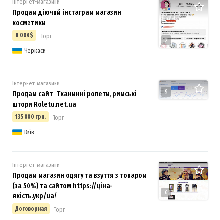
Інтернет-магазини
Продам діючий інстаграм магазин
косметики
8 000$
Торг
2
Черкаси
Інтернет-магазини
9
Продам сайт : Тканинні ролети, римські
штори Roletu.net.ua
135 000 грн.
Торг
Київ
Інтернет-магазини
Продам магазин одягу та взуття з товаром
(за 50%) та сайтом https://ціна-
6
якість.укр/ua/
Договорная
Торг