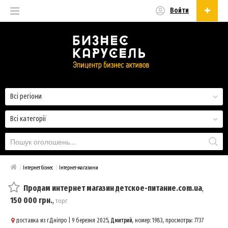
Войти
Українська
Русский
Українська
Всі регіони
Всі категорії
/
Інтернет бізнес
/
Інтернет-магазини
Продам интернет магазин детское-питание.com.ua
,
150 000 грн.
,
торг
доставка из г.Дніпро
| 9 березня 2025,
Дмитрий
, номер: 1983, просмотры: 7737