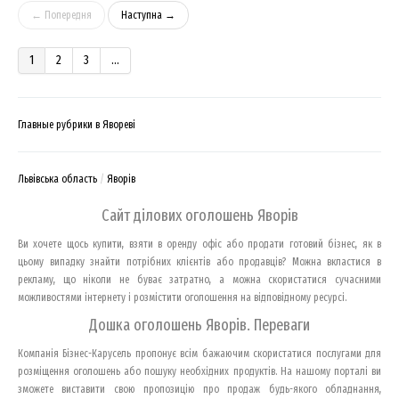
← Попередня
Наступна →
1
2
3
...
Главные рубрики в Явореві
Львівська область
Яворів
Сайт ділових оголошень Яворів
Ви хочете щось купити, взяти в оренду офіс або продати готовий бізнес, як в
цьому випадку знайти потрібних клієнтів або продавців? Можна вкластися в
рекламу, що ніколи не буває затратно, а можна скористатися сучасними
можливостями інтернету і розмістити оголошення на відповідному ресурсі.
Дошка оголошень Яворів. Переваги
Компанія Бізнес-Карусель пропонує всім бажаючим скористатися послугами для
розміщення оголошень або пошуку необхідних продуктів. На нашому порталі ви
зможете виставити свою пропозицію про продаж будь-якого обладнання,