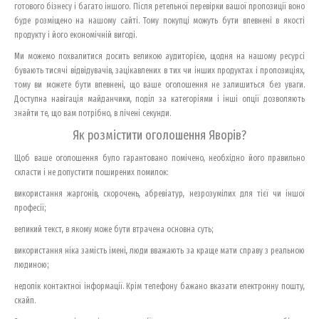
готового бізнесу і багато іншого. Після ретельної перевірки вашої пропозиції воно
буде розміщено на нашому сайті. Тому покупці можуть бути впевнені в якості
продукту і його економічній вигоді.
Ми можемо похвалитися досить великою аудиторією, щодня на нашому ресурсі
бувають тисячі відвідувачів, зацікавлених в тих чи інших продуктах і пропозиціях,
тому ви можете бути впевнені, що ваше оголошення не залишиться без уваги.
Доступна навігація майданчики, поділ за категоріями і інші опції дозволяють
знайти те, що вам потрібно, в лічені секунди.
Як розмістити оголошення Яворів?
Щоб ваше оголошення було гарантовано помічено, необхідно його правильно
скласти і не допустити поширених помилок:
використання жаргонів, скорочень, абревіатур, незрозумілих для тієї чи іншої
професії;
великий текст, в якому може бути втрачена основна суть;
використання ніка замість імені, люди вважають за краще мати справу з реальною
людиною;
недолік контактної інформації. Крім телефону бажано вказати електронну пошту,
скайп.