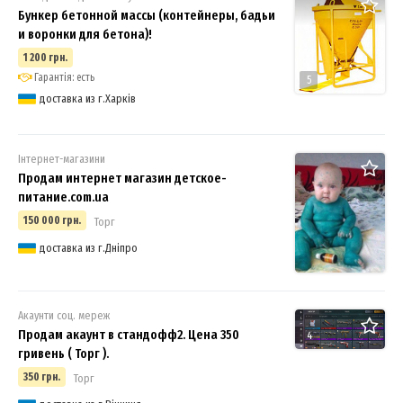
Бункер бетонной массы (контейнеры, бадьи
и воронки для бетона)!
1 200 грн.
Гарантія: есть
5
доставка из г.Харків
Інтернет-магазини
Продам интернет магазин детское-
питание.com.ua
150 000 грн.
Торг
доставка из г.Дніпро
Акаунти соц. мереж
Продам акаунт в стандофф2. Цена 350
4
гривень ( Торг ).
350 грн.
Торг