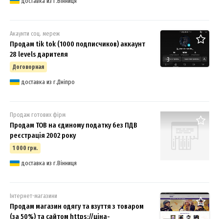
доставка из г.Вінниця
Акаунти соц. мереж
Продам tik tok (1000 подписчиков) аккаунт
28 levels дарителя
3
Договорная
доставка из г.Дніпро
Продаж готових фірм
Продам ТОВ на єдиному податку без ПДВ
реєстрація 2002 року
1 000 грн.
доставка из г.Вінниця
Інтернет-магазини
Продам магазин одягу та взуття з товаром
(за 50%) та сайтом https://ціна-