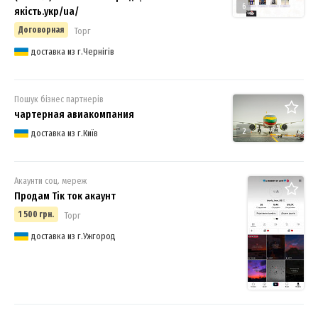
6
якість.укр/ua/
Договорная
Торг
доставка из г.Чернігів
Пошук бізнес партнерів
чартерная авиакомпания
2
доставка из г.Київ
Акаунти соц. мереж
Продам Тік ток акаунт
1 500 грн.
Торг
доставка из г.Ужгород