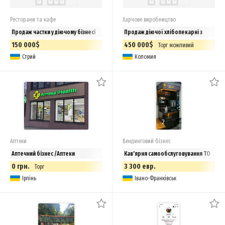
Ресторани та кафе
Харчове виробництво
Продаж частки у діючому бізнесі
Продаж діючої хлібопекарні з
кондитерським та булочним
150 000$
450 000$
Торг можливий
цехами в Івано-Франківській
Стрий
Коломия
області
2
Аптеки
Вендинговий бізнес
Аптечний бізнес /Аптеки
Кав'ярня самообслуговування TO
GO. Готовий бізнес
0 грн.
3 300 евр.
Торг
Ірпінь
Івано-Франківськ