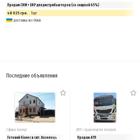
Продам CRM + ERP для дистрибьюторов (со скидкой 65%)
48 025 грн.
Торг
доставка из г.Київ
Последние объявления
3
12
Сфера послуг
АТП і транспортні послуги
Готовий бізнес в смт. Козелець
Продаж АТП