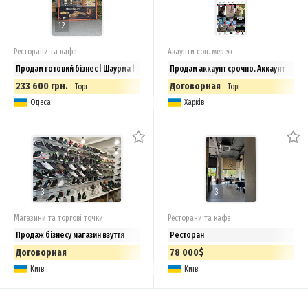
12
Ресторани та кафе
Акаунти соц. мереж
Продам готовий бізнес | Шаурма |
Продам аккаунт срочно. Аккаунт
живой не накручен
233 600 грн.
Договорная
Торг
Торг
Одеса
Харків
3
3
Магазини та торгові точки
Ресторани та кафе
Продаж бізнесу магазин взуття
Ресторан
Договорная
78 000$
Київ
Київ