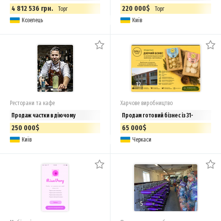
4 812 536 грн.
220 000$
Торг
Торг
Козелець
Київ
12
Ресторани та кафе
Харчове виробництво
Продаж частки в діючому
Продам готовий бізнес із 31-
ресторанному бізнесі. 25%
річною історією | Власна ТМ |
250 000$
65 000$
прибутку/рік у валюті. Київ, центр
Виробництво | Можливий продаж
Київ
Черкаси
із будівлею
5