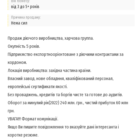
Вік бізнесу:
від 3 до 5+ років
Причина продажу:
Нема сил
Продаж діючого виробництва, харчова группа.
Окупність 5 років.
Підприємство експортноорієнтоване з діючими контрактами за
кордоном.
Локація виробництва: західна частина країни.
Власний завод, нове обладння, кваліфікований персонал,
европейські сертификати якості.
Без проваджень, кредитів та боргів чисте та готове до аудитів.
Оборот за минулий рік(2022) 240 млн. грн., чистий прибуток 60 млн
грн.
УВАГА!!! Формат комунікації.
Якщо Ви пишите повідомлення то вказуйте дані інтересанта і
коротке резюме.