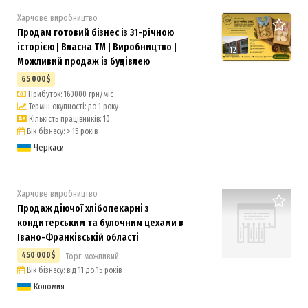
Харчове виробництво
Продам готовий бізнес із 31-річною
історією | Власна ТМ | Виробництво |
12
Можливий продаж із будівлею
65 000$
Прибуток: 160000 грн/міс
Термін окупності: до 1 року
Кількість працівників: 10
Вік бізнесу: > 15 років
Черкаси
Харчове виробництво
Продаж діючої хлібопекарні з
кондитерським та булочним цехами в
Івано-Франківській області
450 000$
Торг можливий
Вік бізнесу: від 11 до 15 років
Коломия