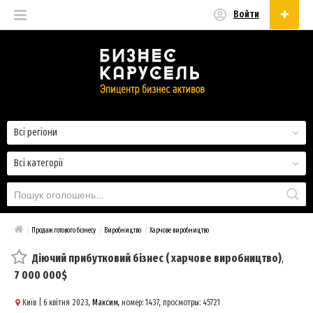
Войти
Українська
Русский
Українська
Всі регіони
Всі категорії
/
Продаж готового бізнесу
/
Виробництво
/
Харчове виробництво
Діючий прибутковий бізнес ( харчове виробництво)
,
7 000 000$
Київ
| 6 квітня 2023,
Максим
, номер: 1437, просмотры: 45721