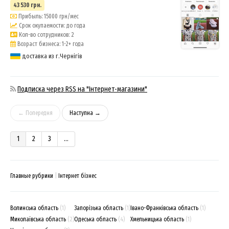
43 530 грн.
Прибыль: 15000 грн/мес
Срок окупаемости: до года
Кол-во сотрудников: 2
Возраст бизнеса: 1-2+ года
доставка из г.Чернігів
Подписка через RSS на "Інтернет-магазини"
← Попередня
Наступна →
1
2
3
...
Главные рубрики
Інтернет бізнес
Волинська область
(1)
Запорізька область
(1)
Івано-Франківська область
(1)
Миколаївська область
(2)
Одеська область
(4)
Хмельницька область
(1)