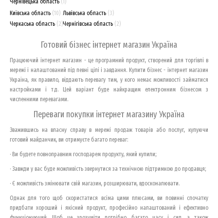
Чернівецька область
(1)
Київська область
(10)
Львівська область
(3)
Черкаська область
(2)
Чернігівська область
(2)
Готовий бізнес інтернет магазин Україна
Працюючий інтернет магазин - це програмний продукт, створений для торгівлі в
мережі і налаштований під певні цілі і завдання. Купити бізнес - інтернет магазин
Україна, як правило, віддають перевагу тим, у кого немає можливості займатися
настройками і т.д. Цей варіант буде найкращим електронним бізнесом з
численними перевагами.
Переваги покупки інтернет магазину Україна
Зважившись на власну справу в мережі продаж товарів або послуг, купуючи
готовий майданчик, ви отримуєте багато переваг:
· Ви будете повноправним господарем продукту, який купили;
· Завжди у вас буде можливість звернутися за технічною підтримкою до продавця;
· Є можливість змінювати свій магазин, розширювати, вдосконалювати.
Однак для того щоб скористатися всіма цими плюсами, ви повинні спочатку
придбати хороший і якісний продукт, професійно налаштований і ефективно
функціонуючий. Щоб це зрозуміти потрібно багато часу і сил, а також