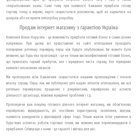
спеціалізованих знань. Саме тому при наявності бажання придбати готову
торгову точку в мережі, варто скористатися допомогою, щоб не нарватися на
шахраїв або не купити непотрібну розробку.
Продаж інтернет магазину з гарантією Україна
Компанія Бізнес-Карусель - це можливість придбати готовий бізнес в самих різних
напрямках. При цьому всі представлені на сайті оголошення проходять
попередню ретельну перевірку, перш ніж будуть опубліковані. Ви можете бути
впевнені, що будь-яка пропозиція - це не тільки високоефективний готовий бізнес,
що приносить гарний прибуток, але і юридично чиста справу, без підводних
каменів і незаконних нюансів.
Ми пропонуємо всім бажаючим скористатися нашими пропозиціями і почати
власну справу. Перш ніж ми публікуємо для наших клієнтів оголошення, ми все
ретельно перевіряємо, працюємо з документами, перевіряємо всі аспекти
діяльності організації, можливі юридичні проблеми і т.д.
Пропонуючи вам покупку готового діючого інтернет магазину, ми обов'язково
перевіряємо відвідуваність, дії постійних користувачів, охоплення, відгуки,
наявність конкурентів у відповідній сфері тощо. Тільки маючи чітке уявлення в
будь-яких аспектах роботи торгової точки, ми можемо вам порекомендувати її
придбання. Співпраця з нами - це гарантії і вигода для вас.