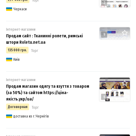
Торг
2
Черкаси
Інтернет-магазини
9
Продам сайт : Тканинні ролети, римські
штори Roletu.net.ua
135 000 грн.
Торг
Київ
Інтернет-магазини
Продам магазин одягу та взуття з товаром
(за 50%) та сайтом https://ціна-
6
якість.укр/ua/
Договорная
Торг
доставка из г.Чернігів