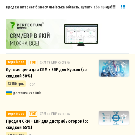
Продаж Інтернет бізнесу Львівська область. Купити або продати
бізнес
терміново
СRM та ERP системи
ТОП
Лучшая цена для CRM + ERP для Курсов (со
скидкой 50%)
33 150 грн.
Торг
доставка из г.Київ
терміново
СRM та ERP системи
ТОП
Продам CRM + ERP для дистрибьюторов (со
скидкой 65%)