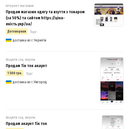
Інтернет-магазини
Продам магазин одягу та взуття з товаром
(за 50%) та сайтом https://ціна-
6
якість.укр/ua/
Договорная
Торг
доставка из г.Чернігів
Акаунти соц. мереж
Продам Тік ток акаунт
1 500 грн.
Торг
доставка из г.Ужгород
Акаунти соц. мереж
Продам акаунт Тік ток