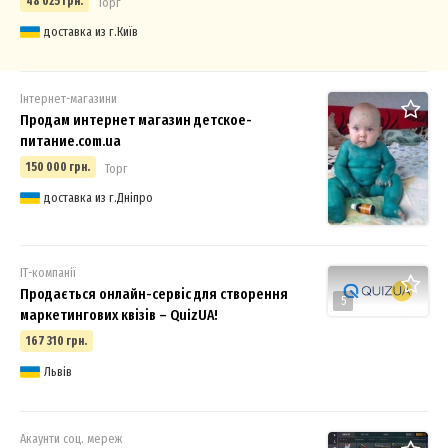
48 025 грн.
Торг
доставка из г.Київ
Інтернет-магазини
Продам интернет магазин детское-
питание.com.ua
150 000 грн.
Торг
доставка из г.Дніпро
ІТ-компанії
Продається онлайн-сервіс для створення
5
маркетингових квізів – QuizUA!
167 310 грн.
Львів
Акаунти соц. мереж