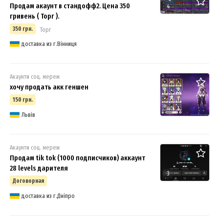
Продам акаунт в стандофф2. Цена 350
4
гривень ( Торг ).
350 грн.
Торг
доставка из г.Вінниця
Акаунти соц. мереж
хочу продать акк геншен
150 грн.
4
Львів
Акаунти соц. мереж
Продам tik tok (1000 подписчиков) аккаунт
28 levels дарителя
3
Договорная
доставка из г.Дніпро