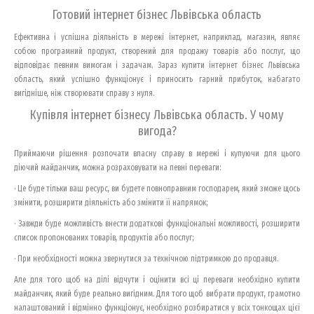
Готовий інтернет бізнес Львівська область
Ефективна і успішна діяльність в мережі інтернет, наприклад, магазин, являє
собою програмний продукт, створений для продажу товарів або послуг, що
відповідає певним вимогам і задачам. Зараз купити інтернет бізнес Львівська
область, який успішно функціонує і приносить гарний прибуток, набагато
вигідніше, ніж створювати справу з нуля.
Купівля інтернет бізнесу Львівська область. У чому
вигода?
Приймаючи рішення розпочати власну справу в мережі і купуючи для цього
діючий майданчик, можна розраховувати на певні переваги:
· Це буде тільки ваш ресурс, ви будете повноправним господарем, який зможе щось
змінити, розширити діяльність або змінити її напрямок;
· Завжди буде можливість внести додаткові функціональні можливості, розширити
список пропонованих товарів, продуктів або послуг;
· При необхідності можна звернутися за технічною підтримкою до продавця.
Але для того щоб на ділі відчути і оцінити всі ці переваги необхідно купити
майданчик, який буде реально вигідним. Для того щоб вибрати продукт, грамотно
налаштований і відмінно функціонує, необхідно розбиратися у всіх тонкощах цієї