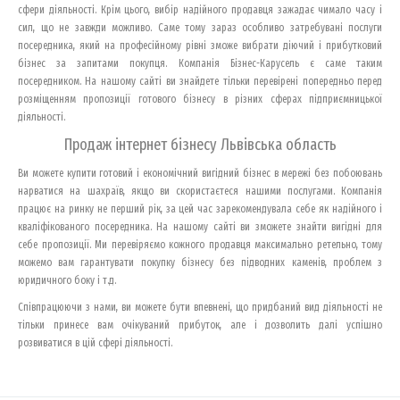
сфери діяльності. Крім цього, вибір надійного продавця зажадає чимало часу і
сил, що не завжди можливо. Саме тому зараз особливо затребувані послуги
посередника, який на професійному рівні зможе вибрати діючий і прибутковий
бізнес за запитами покупця. Компанія Бізнес-Карусель є саме таким
посередником. На нашому сайті ви знайдете тільки перевірені попередньо перед
розміщенням пропозиції готового бізнесу в різних сферах підприємницької
діяльності.
Продаж інтернет бізнесу Львівська область
Ви можете купити готовий і економічний вигідний бізнес в мережі без побоювань
нарватися на шахраїв, якщо ви скористаєтеся нашими послугами. Компанія
працює на ринку не перший рік, за цей час зарекомендувала себе як надійного і
кваліфікованого посередника. На нашому сайті ви зможете знайти вигідні для
себе пропозиції. Ми перевіряємо кожного продавця максимально ретельно, тому
можемо вам гарантувати покупку бізнесу без підводних каменів, проблем з
юридичного боку і т.д.
Співпрацюючи з нами, ви можете бути впевнені, що придбаний вид діяльності не
тільки принесе вам очікуваний прибуток, але і дозволить далі успішно
розвиватися в цій сфері діяльності.