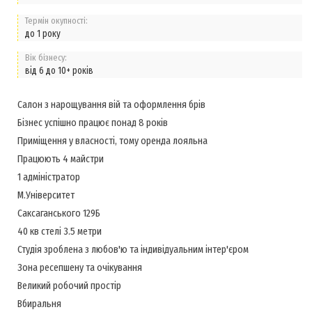
Термін окупності:
до 1 року
Вік бізнесу:
від 6 до 10+ років
Салон з нарощування вій та оформлення брів
Бізнес успішно працює понад 8 років
Приміщення у власності, тому оренда лояльна
Працюють 4 майстри
1 адміністратор
М.Університет
Саксаганського 129Б
40 кв стелі 3.5 метри
Студія зроблена з любов'ю та індивідуальним інтер'єром
Зона ресепшену та очікування
Великий робочий простір
Вбиральня