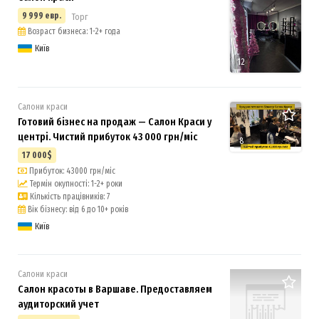
9 999 евр.
Торг
Возраст бизнеса: 1-2+ года
Київ
12
Салони краси
Готовий бізнес на продаж — Салон Краси у
центрі. Чистий прибуток 43 000 грн/міс
8
17 000$
Прибуток: 43000 грн/міс
Термін окупності: 1-2+ роки
Кількість працівників: 7
Вік бізнесу: від 6 до 10+ років
Київ
Салони краси
Салон красоты в Варшаве. Предоставляем
аудиторский учет