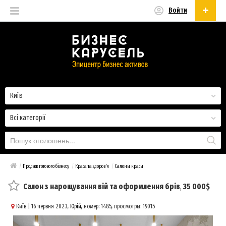
Войти
Українська
Русский
Українська
Київ
Всі категорії
/
Продаж готового бізнесу
/
Краса та здоров'я
/
Салони краси
Салон з нарощування вій та оформлення брів
,
35 000$
Київ
| 16 червня 2023,
Юрій
, номер: 1485, просмотры: 19015