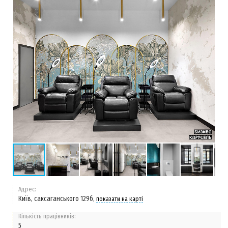
Адрес:
Київ, саксаганського 129б,
показати на карті
Кількість працівників:
5