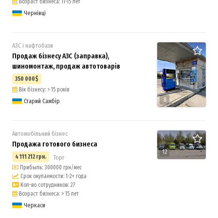
Возраст бизнеса: 11-15 лет
Чернівці
АЗС і нафтобази
Продаж бізнесу АЗС (заправка),
шиномонтаж, продаж автотоварів
350 000$
Вік бізнесу: > 15 років
8
Старий Самбір
Автомобільний бізнес
Продажа готового бизнеса
12
4 111 212 грн.
Торг
Прибыль: 300000 грн/мес
Срок окупаемости: 1-2+ года
Кол-во сотрудников: 27
Возраст бизнеса: > 15 лет
Черкаси