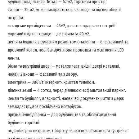
Будівля складається: 1й зал — 62 м2, торговий простір.
2й зал — 35 м2, може використатися як склад чи під виробничі
потреби.
складське приміщенняя — 45м2, для господарських потреб.
окремий вхід на горище — де є кімната 40 м2.
цегляна будівля з сучасним ремонтом,опалення — електричний та
дровяний котел, нові батареї, нова проводка та освітлення LED
лампи.
Вікна та внутрішні двері — металопласт, вхідні двері металеві,
наявні 2 входи — фасадний та з двору.
електрика — 380 Вт. Інтернет- кристал телеком.
ділянка землі — 4 сотки, перед ділянкою асфальтований паркінг.
Земля та будівля у власності, наявні всі документи.Витяг з Держ
зем.кадастру,все посвідчено нотаріусом.
призначення ділянки — для будівництва та обслуговування
будівель торгівлі.
подробиці по витратам, обороту, іншим показникам при зустрічі в
разі реальної зацікавленості.