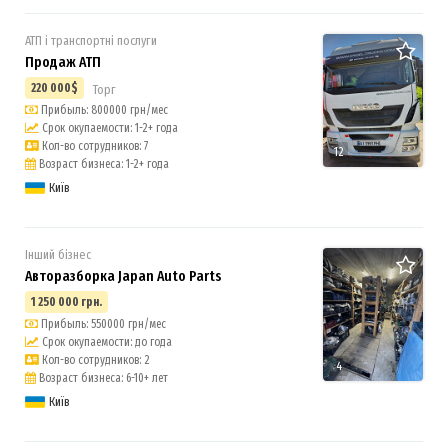
АТП і транспортні послуги
Продаж АТП
220 000$
Торг
Прибыль: 800000 грн/мес
Срок окупаемости: 1-2+ года
Кол-во сотрудников: 7
12
Возраст бизнеса: 1-2+ года
Київ
Інший бізнес
Авторазборка Japan Auto Parts
1 250 000 грн.
Прибыль: 550000 грн/мес
Срок окупаемости: до года
Кол-во сотрудников: 2
4
Возраст бизнеса: 6-10+ лет
Київ