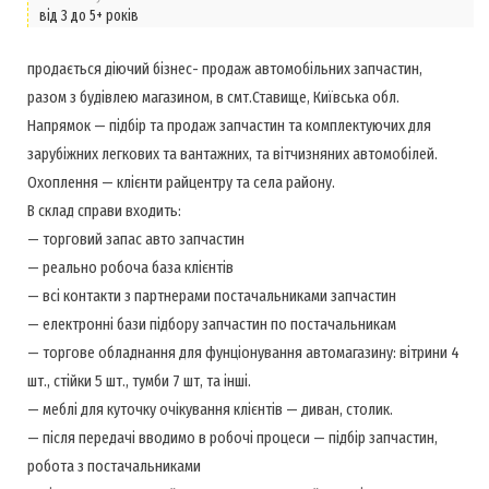
від 3 до 5+ років
продається діючий бізнес- продаж автомобільних запчастин,
разом з будівлею магазином, в смт.Ставище, Київська обл.
Напрямок — підбір та продаж запчастин та комплектуючих для
зарубіжних легкових та вантажних, та вітчизняних автомобілей.
Охоплення — клієнти райцентру та села району.
В склад справи входить:
— торговий запас авто запчастин
— реально робоча база клієнтів
— всі контакти з партнерами постачальниками запчастин
— електронні бази підбору запчастин по постачальникам
— торгове обладнання для фунціонування автомагазину: вітрини 4
шт., стійки 5 шт., тумби 7 шт, та інші.
— меблі для куточку очікування клієнтів — диван, столик.
— після передачі вводимо в робочі процеси — підбір запчастин,
робота з постачальниками