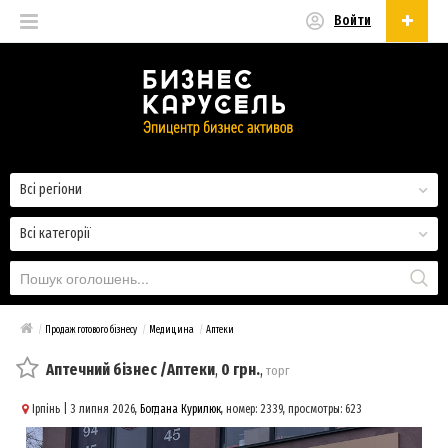
Войти
Українська
Русский
Українська
Всі регіони
Всі категорії
/
Продаж готового бізнесу
/
Медицина
/
Аптеки
Аптечний бізнес /Аптеки
,
0 грн.
,
торг
Ірпінь
| 3 липня 2026,
Богдана Курилюк
, номер: 2339, просмотры: 623