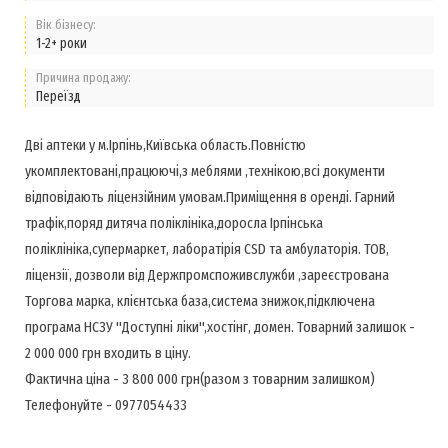
Вік бізнесу:
1-2+ роки
Причина продажу:
Переїзд
Дві аптеки у м.Ірпінь,Київська область.Повністю
укомплектовані,працюючі,з меблями ,технікою,всі документи
відповідають ліцензійним умовам.Приміщення в оренді. Гарний
трафік,поряд дитяча поліклініка,доросла Ірпінська
поліклініка,супермаркет, лаборатірія CSD та амбулаторія. ТОВ,
ліцензії, дозволи від Держпромспоживслужби ,зареєстрована
Торгова марка, клієнтська база,система знижок,підключена
програма НСЗУ "Доступні ліки",хостінг, домен. Товарний залишок -
2 000 000 грн входить в ціну.
Фактична ціна - 3 800 000 грн(разом з товарним залишком)
Телефонуйте - 0977054433