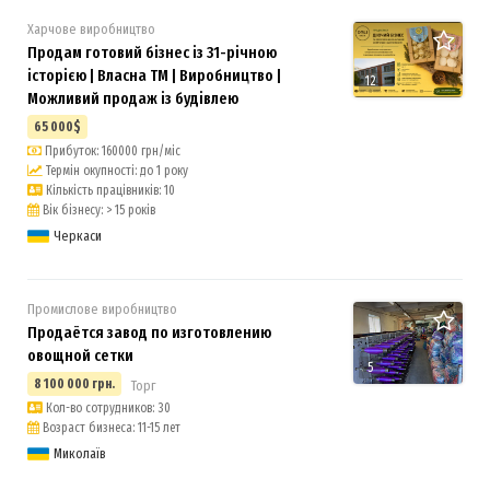
Харчове виробництво
Продам готовий бізнес із 31-річною
історією | Власна ТМ | Виробництво |
12
Можливий продаж із будівлею
65 000$
Прибуток: 160000 грн/міс
Термін окупності: до 1 року
Кількість працівників: 10
Вік бізнесу: > 15 років
Черкаси
Промислове виробництво
Продаётся завод по изготовлению
овощной сетки
5
8 100 000 грн.
Торг
Кол-во сотрудников: 30
Возраст бизнеса: 11-15 лет
Миколаїв