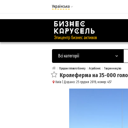
Українська
Русский
Українська
Всі категорії
/
Продаж готового бізнесу
/
Агробізнес
/
Тваринництво
Кролеферма на 35-000 голо
Київ
| Додано: 25 грудня 2019, номер: 457