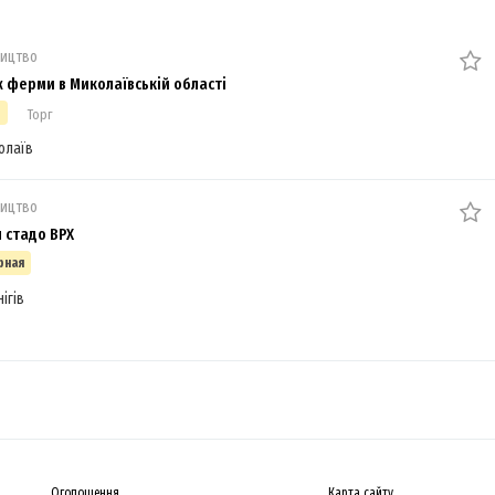
ицтво
 ферми в Миколаївській області
$
Торг
олаїв
ицтво
 стадо ВРХ
рная
ігів
Оголошення
Карта сайту