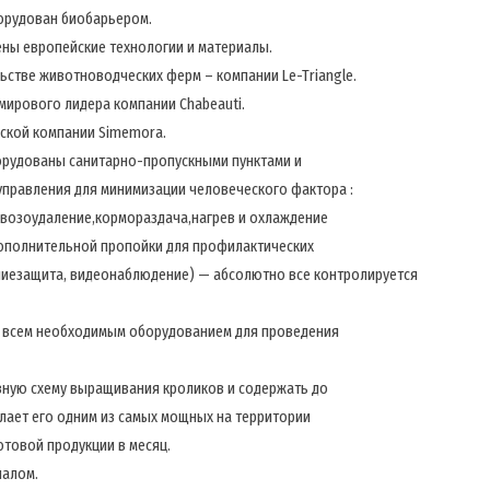
борудован биобарьером.
ены европейские технологии и материалы.
стве животноводческих ферм – компании Le-Triangle.
мирового лидера компании Chabeauti.
нской компании Simemora.
рудованы санитарно-пропускными пунктами и
правления для минимизации человеческого фактора :
возоудаление,кормораздача,нагрев и охлаждение
дополнительной пропойки для профилактических
ниезащита, видеонаблюдение) — абсолютно все контролируется
 всем необходимым оборудованием для проведения
ную схему выращивания кроликов и содержать до
елает его одним из самых мощных на территории
готовой продукции в месяц.
налом.