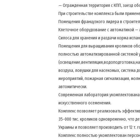
— Огражденная территория с КПП, заезд о
При строительстве комплекса были примен
Помещения французкого лидера в строитель
Клеточное оборудование с автоматикой — 
Силоса для хранения и раздачи корма испа
Помещения для выращивания кроликов обо
полностью автоматизированной системой у
(освещение,вентиляция,водоподготовка,на
воздуха, ловушки для насекомых, система 
мероприятий, пожарная сигнализация, мол
автомитически.
Современная лаборатория укомплектована
искусственного осеменения.
Комплекс позволяет реализовать эффектив
35-000 тис. кроликов одновременно, что д
Украины и позволяет производить от 12 т. 
Комплекс полностью укомплектован персо