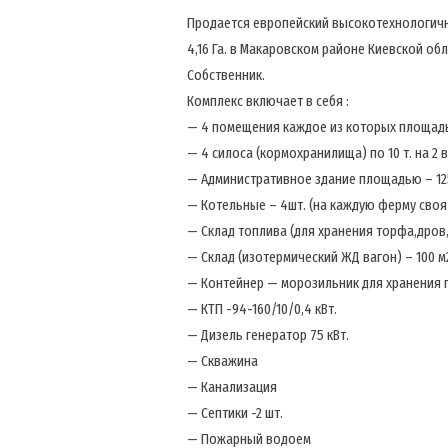
Продается европейский высокотехнологич
4,16 Га. в Макаровском районе Киевской обл
Собственник.
Комплекс включает в себя :
— 4 помещения каждое из которых площад
— 4 силоса (кормохранилища) по 10 т. на 2
— Административное здание площадью – 12
— Котельные – 4шт. (на каждую ферму своя
— Склад топлива (для хранения торфа,дров
— Склад (изотермический ЖД вагон) – 100 м
— Контейнер — морозильник для хранения 
— КТП -94-160/10/0,4 кВт.
— Дизель генератор 75 кВт.
— Скважина
— Канализация
— Септики -2 шт.
— Пожарный водоем