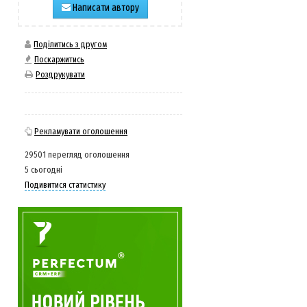
Написати автору
Поділитись з другом
Поскаржитись
Роздрукувати
Рекламувати оголошення
29501 перегляд оголошення
5 сьогодні
Подивитися статистику