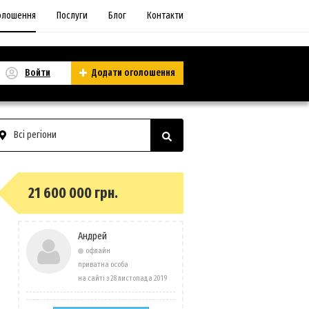
олошення
Послуги
Блог
Контакти
Войти
Додати оголошення
Всі регіони
21 600 000 грн.
Андрей
офлайн
приватна особа
на сайті з 28 листопада 2019