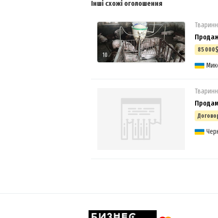
Інші схожі оголошення
Тваринн
Продаж
85 000
10
Мик
Тваринн
Продам
Догово
Черн