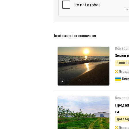
Інші схожі оголошення
Комерці
Земля н
3 000 0
Площад
Киї
4
Комерці
Продаж
га
Догово
Площад