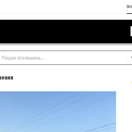
Ог
чення