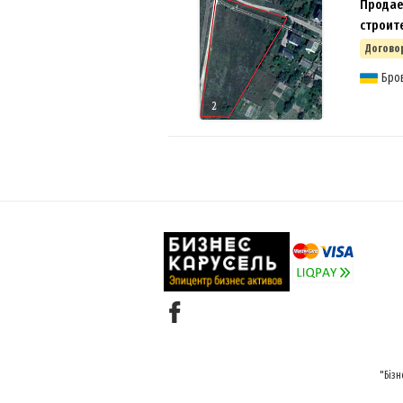
Продает
строит
Догово
Бро
2
"Бізн