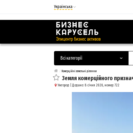
Українська
Русский
Українська
Всі категорії
/
Комерційні земельні ділянки
Земля комерційного призна
Ужгород
| Додано: 8 січня 2020, номер: 722