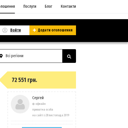
олошення
Послуги
Блог
Контакти
Войти
Додати оголошення
Всі регіони
72 551 грн.
Сергей
офлайн
приватна особа
на сайті з 28 листопада 2019