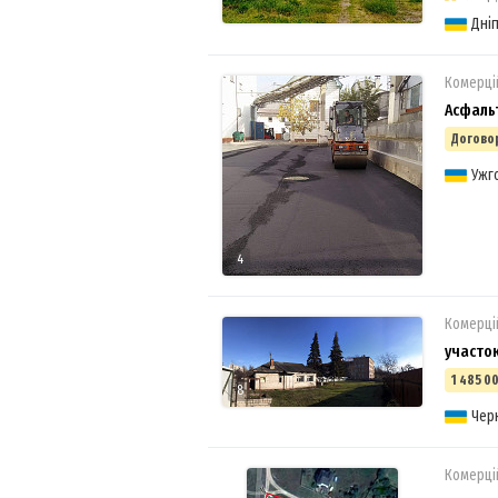
Дні
Комерці
Асфаль
Догово
Ужг
4
Комерці
участок
1 485 00
8
Чер
Комерці