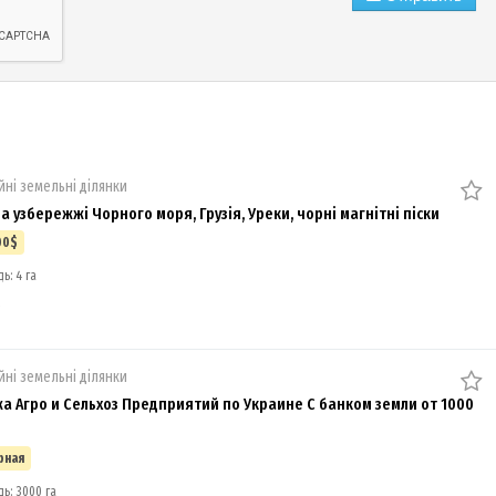
йні земельні ділянки
а узбережжі Чорного моря, Грузія, Уреки, чорні магнітні піски
00$
ь: 4 га
в
йні земельні ділянки
а Агро и Сельхоз Предприятий по Украине С банком земли от 1000
рная
ь: 3000 га