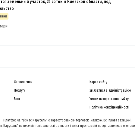
ся земельный участок, 25 соток, в Киевской области, под
ельство
рная
вари
Оголошення
Карта сайту
Послуги
Зв'язатися з адміністрацією
Блог
Умови використання сайту
Політика конфіденційності
Платформа "Бізнес Карусель" є зареєстрованою торговою маркою. Всі права захищені.
ес Карусель" не несе відповідальності за якість і зміст пропозицій представлених в оголош