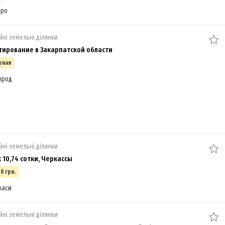
про
йні земельні ділянки
тирование в Закарпатской области
рная
ород
йні земельні ділянки
 10,74 сотки, Черкассы
0 грн.
каси
йні земельні ділянки