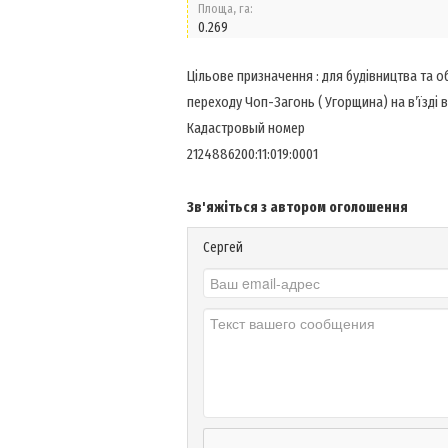
Площа, га:
0.269
Цільове призначення : для будівництва та о
переходу Чоп-Загонь ( Угорщина) на в’їзді в
Кадастровый номер
2124886200:11:019:0001
Зв'яжіться з автором оголошення
Сергей