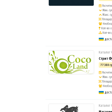
Расчетны
Мин. су
Макс. с
Площадь
Необход
Кол-во с
Кол-во 
дост
Каталог
Стрит Ф
77 388 г
Расчетны
Мин. су
Площадь
Необход
дост
Каталог
Магазин