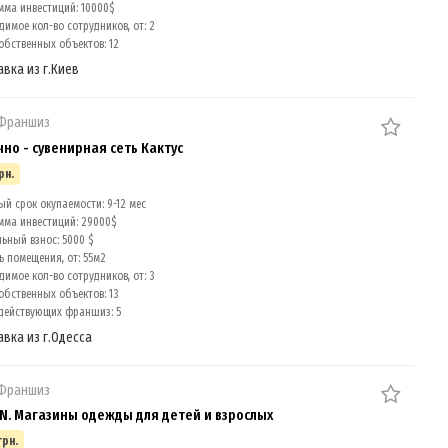
мма инвестиций: 10000$
имое кол-во сотрудников, от: 2
обственных объектов: 12
авка из г.Киев
 Франшиз
но - сувенирная сеть Кактус
рн.
й срок окупаемости: 9-12 мес
мма инвестиций: 29000$
ный взнос: 5000 $
 помещения, от: 55м2
имое кол-во сотрудников, от: 3
обственных объектов: 13
действующих франшиз: 5
авка из г.Одесса
 Франшиз
. Магазины одежды для детей и взрослых
грн.