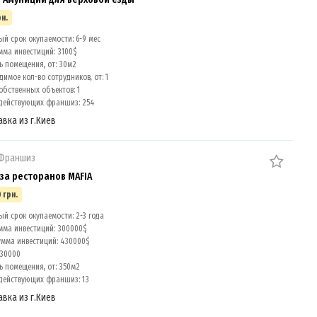
рн.
ый срок окупаемости: 6-9 мес
мма инвестиций: 3100$
 помещения, от: 30м2
имое кол-во сотрудников, от: 1
обственных объектов: 1
действующих франшиз: 254
авка из г.Киев
 Франшиз
а ресторанов MAFIA
 грн.
й срок окупаемости: 2-3 года
мма инвестиций: 300000$
умма инвестиций: 430000$
 30000
 помещения, от: 350м2
действующих франшиз: 13
авка из г.Киев