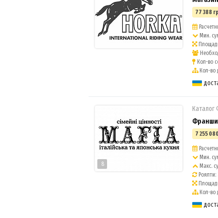
77 388 г
Расчетн
Мин. су
Площадь
Необход
Кол-во с
Кол-во 
дост
Каталог
Франшиз
7 255 080
Расчетны
Мин. су
8
Макс. с
Роялти:
Площадь
Кол-во 
дост