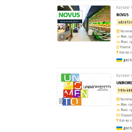
Каталог
NOVUS
483 672 
Расчетны
Мин. су
6
Макс. с
Роялти:
Кол-во с
дост
Каталог
UNMOMEN
1 934 688
Расчетны
7
Мин. су
Макс. с
Пашуаль
Кол-во с
дост