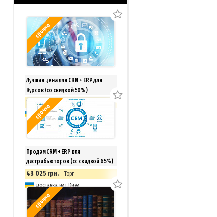
срочно
Лучшая цена для CRM + ERP для
Курсов (со скидкой 50%)
33 150 грн.
Торг
срочно
доставка из г.Киев
Продам CRM + ERP для
дистрибьюторов (со скидкой 65%)
48 025 грн.
Торг
доставка из г.Киев
срочно