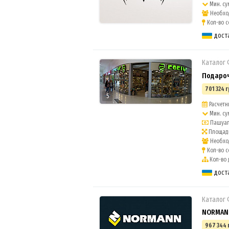
Мин. су
Необход
Кол-во с
дост
Каталог
Подароч
701 324 г
5
Расчетны
Мин. су
Пашуаль
Площадь
Необход
Кол-во с
Кол-во 
дост
Каталог
NORMANN
967 344 