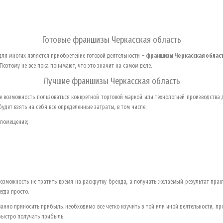
Готовые франшизы
Черкасская область
ля многих является приобретение готовой деятельности –
франшизы
Черкасская облас
Поэтому не все пока понимают, что это значит на самом деле.
Лучшие франшизы
Черкасская область
 возможность пользоваться конкретной торговой маркой или технологией производства
удет взять на себя все определенные затраты, в том числе:
 помещение;
озможность не тратить время на раскрутку бренда, а получать желаемый результат прак
егда просто.
анно приносить прибыль, необходимо все четко изучить в той или иной деятельности, пр
 быстро получать прибыль.