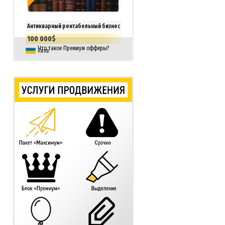
Антикварный рентабельный бизнес
100 000$
Что такое Премиум офферы?
Киев