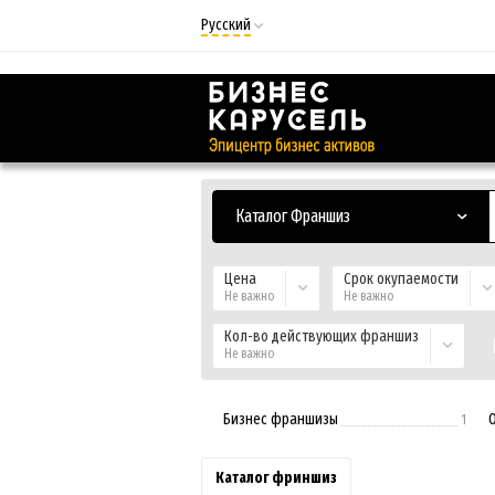
Русский
Русский
Українська
Каталог Франшиз
Цена
Срок окупаемости
Не важно
Не важно
Кол-во действующих франшиз
Не важно
Бизнес франшизы
1
Каталог фриншиз