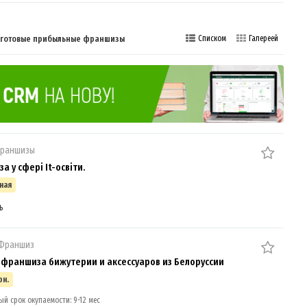
е готовые прибыльные франшизы
Списком
Галереей
франшизы
 у сфері It-освіти.
ная
ь
 Франшиз
 франшиза бижутерии и аксессуаров из Белоруссии
рн.
й срок окупаемости: 9-12 мес