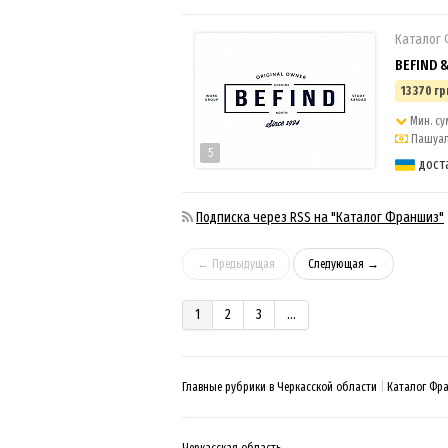
Каталог
BEFIND 
13 370 гр
Мин. су
Пашуаль
5
дост
Подписка через RSS на "Каталог Франшиз"
← Предыдущая
Следующая →
1
2
3
...
Главные рубрики в Черкасской области
Каталог Фр
Черкасская область