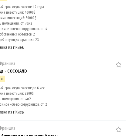
й срок окупаемости: 1-2 года
мма инвестиций: 40000$
умма инвестиций: 50000$
 помещения, от: 70м2
имое кол-во сотрудников, от: 4
обственных объектов: 2
действующих франшиз: 23
авка из г.Киев
 Франшиз
уд - COCOLAND
рн.
й срок окупаемости: до 6 мес
мма инвестиций: 3200$
 помещения, от: 4м2
имое кол-во сотрудников, от: 2
авка из г.Киев
 Франшиз
 Амуниции для верховой езды