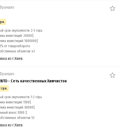
 Франшиз
грн.
й срок окупаемости: 2-3 года
мма инвестиций: 20000$
умма инвестиций: 5000000$
 1% от товарооборота
обственных объектов: 43
авка из г.Киев
 Франшиз
TO - Сеть качественных Химчисток
 грн.
й срок окупаемости: 1-2 года
мма инвестиций: 1500$
умма инвестиций: 80000$
ный взнос: 8500 $
обственных объектов: 53
авка из г.Киев