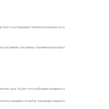
ть
. Кого-то настораживает непонятное название, но на
 для достижения собственных экономически выгодных
тически сразу. Но для этого необходимо правильно и
осчитать, проверить. На выбор подходящего варианта