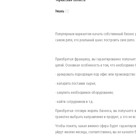
Умань
(2)
Популярным вариантом начать собственный бизнес д
самом деле, это реальный шанс построить свое дело. 
Приобретая франшизу, вы гарантированно получаете
целей. Основная особенность в том, что необходимо б
· арендовать подходящее под офис или производство
· наладить поставки сырья;
· закупить необходимое оборудование;
· найти сотрудников и т.д.
Приобретая готовую модель бизнеса, вы получаете в
грамотно выбрать направление и продукт, а это не вс
Чтобы понять, какая именно сфера будет гарантиров
уйдут многие месяцы, соответственно, вы не начнете