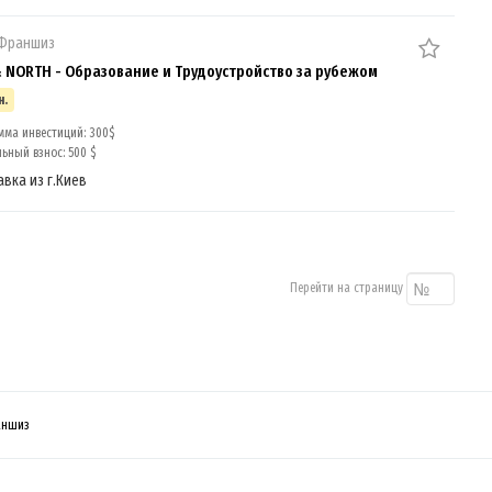
 Франшиз
& NORTH - Образование и Трудоустройство за рубежом
н.
мма инвестиций: 300$
ный взнос: 500 $
авка из г.Киев
Перейти на страницу
аншиз