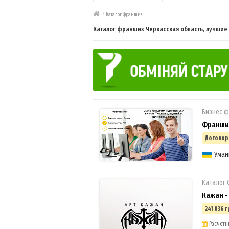
/
Каталог Франшиз
Каталог франшиз Черкасская область, лучши
Бизнес 
Франшиза
Договор
5
Уман
Каталог
Кажан -
241 836 г
Расчетны