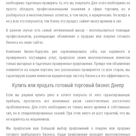
необходимо тщательно проверить то, что вы покупаете. Для этого необходимо не
просто обладать профессиональными знаниями в сфере торговли, но и
разбираться в многочисленных аспектах, в том числе, в юридических. Не всегда и
не у всех это получается, тем более, что процесс займет много времени и сил.
В данном случае есть самый оптимальный выход – воспользоваться помощью
профессионалов, размещающих объявления о продаже или покупке готового
бизнеса на своих сайтах.
Компания Бизнес-Карусель уже зарекомендовала себя, как надежного и
проверенного поставщика услуг, предлагая своим многочисленным клиентам
только выгодные и тщательно проверенные предложения. Прежде чем объявление
появляется на нашем портале, оно досконально проверяется со всех сторон, мы
гарантируем нашим клиентам юридическую чистоту бизнеса и его эффективность.
Купить или продать готовый торговый бизнес
Днепр
Если вы решили купить дело и хотите получать от него гарантированную
прибыль, просчитать все возможные риски самостоятельно достаточно
проблематично. Для этого необходимо не только много времени и собственных
сил, но и специализированных знаний. При этом никто не даст гарантий, что вы
не нарветесь на мошенников.
Мы предлагаем вам большой выбор предложений о покупке или продаже
готового прибыльного бизнеса. Наши предложения проходят многочисленные