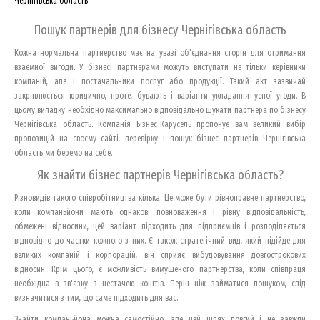
Чернігівська область
Пошук партнерів для бізнесу Чернігівська область
Кожна нормальна партнерство має на увазі об'єднання сторін для отримання
взаємної вигоди. У бізнесі партнерами можуть виступати не тільки керівники
компаній, але і постачальники послуг або продукції. Такий акт зазвичай
закріплюється юридично, проте, бувають і варіанти укладання усної угоди. В
цьому випадку необхідно максимально відповідально шукати партнера по бізнесу
Чернігівська область. Компанія Бізнес-Карусель пропонує вам великий вибір
пропозицій на своєму сайті, перевірку і пошук бізнес партнерів Чернігівська
область ми беремо на себе.
Як знайти бізнес партнерів Чернігівська область?
Різновидів такого співробітництва кілька. Це може бути рівноправне партнерство,
коли компаньйони мають однакові повноваження і рівну відповідальність,
обмежені відносини, цей варіант підходить для підприємців і розподіляється
відповідно до частки кожного з них. Є також стратегічний вид, який підійде для
великих компаній і корпорацій, він сприяє вибудовування довгострокових
відносин. Крім цього, є можливість вимушеного партнерства, коли співпраця
необхідна в зв'язку з нестачею коштів. Перш ніж займатися пошуком, слід
визначитися з тим, що саме підходить для вас.
Знайти компаньйона можна самостійно, але цей шлях довгий і не завжди