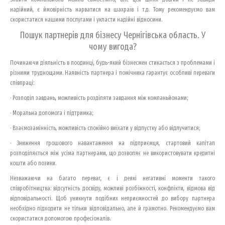
надійний, є ймовірність нарватися на шахраїв і т.д. Тому рекомендуємо вам
скористатися нашими послугами і укласти надійні відносини.
Пошук партнерів для бізнесу Чернігівська область. У
чому вигода?
Починаючи діяльність в поодинці, будь-який бізнесмен стикається з проблемами і
різними труднощами. Наявність партнера і помічника гарантує особливі переваги
співпраці:
· Розподіл завдань, можливість розділяти завдання між компаньйонами;
· Моральна допомога і підтримка;
· Взаємозамінність, можливість спокійно виїхати у відпустку або відлучитися;
· Зниження грошового навантаження на підприємця, стартовий капітал
розподіляється між усіма партнерами, що дозволяє не використовувати кредитні
кошти або позики.
Незважаючи на багато переваг, є і деякі негативні моменти такого
співробітництва: відсутність досвіду, можливі розбіжності, конфлікти, відмова від
відповідальності. Щоб уникнути подібних неприємностей до вибору партнера
необхідно підходити не тільки відповідально, але й грамотно. Рекомендуємо вам
скористатися допомогою професіоналів.