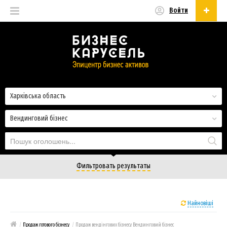
Войти
Українська
Русский
Українська
Харківська область
Вендинговий бізнес
Фильтровать результаты
Найновіші
/
Продаж готового бізнесу
/
Продаж вендінгових бізнесу Вендинговий бізнес