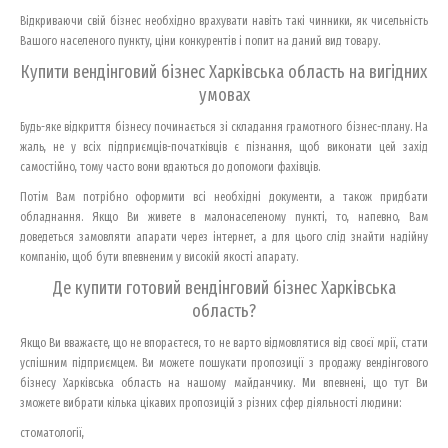
Відкриваючи свій бізнес необхідно врахувати навіть такі чинники, як чисельність
Вашого населеного пункту, ціни конкурентів і попит на даний вид товару.
Купити вендінговий бізнес Харківська область на вигідних
умовах
Будь-яке відкриття бізнесу починається зі складання грамотного бізнес-плану. На
жаль, не у всіх підприємців-початківців є пізнання, щоб виконати цей захід
самостійно, тому часто вони вдаються до допомоги фахівців.
Потім Вам потрібно оформити всі необхідні документи, а також придбати
обладнання. Якщо Ви живете в малонаселеному пункті, то, напевно, Вам
доведеться замовляти апарати через інтернет, а для цього слід знайти надійну
компанію, щоб бути впевненим у високій якості апарату.
Де купити готовий вендінговий бізнес Харківська
область?
Якщо Ви вважаєте, що не впораєтеся, то не варто відмовлятися від своєї мрії, стати
успішним підприємцем. Ви можете пошукати пропозиції з продажу вендінгового
бізнесу Харківська область на нашому майданчику. Ми впевнені, що тут Ви
зможете вибрати кілька цікавих пропозицій з різних сфер діяльності людини:
стоматології,