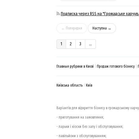
Подписка через RSS на "Громадське харчув
← Попередня
Наступна →
1
2
3
...
Главные рубрики в Києві
Продаж готового бізнесу
Київська область
Київ
Варіантів для відкриття бізнесу в громадському харч
- приготування на замовлення;
- ларьки і кіоски без залу і обслуговування;
- павільйони з обслуговуванням;