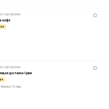
ке харчування
а кафе
грн.
ке харчування
ющая доставка Суши
рн.
бизнеса: 1-2 года