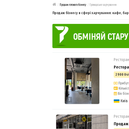
/
Продаж готового бізнесу
/
Громадське харчування
Продаж бізнесу в сфері харчування: кафе, бар
Ресторан
Рестор
2 900 04
Прибуто
Кількіст
Вік бізне
3
Київ
Ресторан
Продаж 