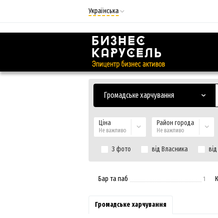
Українська
Русский
Українська
Громадське харчування
Ціна
Район города
Не важливо
Не важливо
З фото
від Власника
від
Бар та паб
К
1
Громадське харчування