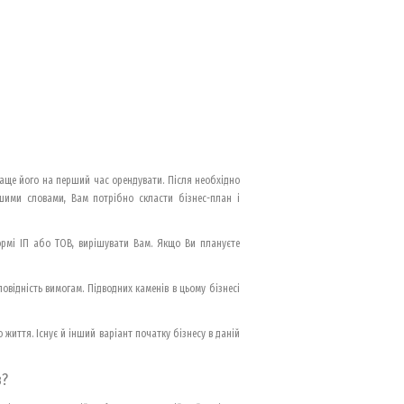
раще його на перший час орендувати. Після необхідно
ншими словами, Вам потрібно скласти бізнес-план і
формі ІП або ТОВ, вирішувати Вам. Якщо Ви плануєте
овідність вимогам. Підводних каменів в цьому бізнесі
життя. Існує й інший варіант початку бізнесу в даній
в?