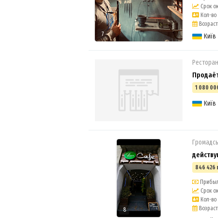
Срок ок
Кол-во 
Возраст 
7
Київ
Ресторан
Продаёт
1 080 00
Київ
Громадсь
действу
846 426 
Прибыль
Срок ок
Кол-во 
Возраст 
8