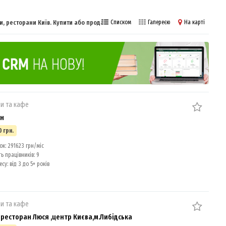
и, ресторани Київ. Купити або продати бізнес
Списком
Галереєю
На карті
и та кафе
ан
0 грн.
к: 291623 грн/міс
ь працівників: 9
су: від 3 до 5+ років
и та кафе
ресторан Люся ,центр Києва,м.Либідська