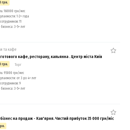
0 грн.
: 160000 грн/мес
упаемости: 1-2+ года
сотрудников: 11
бизнеса: 3-5+ лет
и та кафе
готового кафе, ресторану, кальянна . Центр міста Київ
0 грн.
Торг
: 95000 грн/мес
упаемости: от 3 до 4+ лет
сотрудников: 9
бизнеса: 3-5+ лет
 бізнес на продаж - Кав'ярня. Чистий прибуток 35 000 грн/міс
грн.