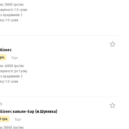
к: 35000 грн/міс
окупності: 1-2+ роки
ь працівників: 2
есу: 1-2+ роки
бізнес
грн.
Торг
к: 40000 грн/міс
окупності: до 1 року
ь працівників: 3
есу: 1-2+ роки
аб
 Бізнес кальян-бар (м.Шулявка)
0 грн.
Торг
: 50000 грн/мес