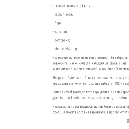
- столові, пельменні і т.д .;
- кафе, піцерії;
- бари;
- кальянні;
- ресторани;
- нічні клуби і т.д.
Незалежно від того, який вид діяльності Ви вибрали
розробити меню, скласти калькуляції страв і інші
визначитися з видом діяльності, а точніше з її масш
Відкриття будь-якого бізнесу починається з момент
працювати з алкоголем, то краще вибрати ТОВ. Не заб
Бізнес в сфері громадського харчування є не найпрос
дуже багато, і щоб про них мати уявлення, потрібно 
Незважаючи на всі труднощі, даний бізнес є досить п
сфері. Ви можете його і не відкривати, а просто купит
Я