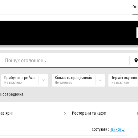
Ог
Прибуток, грн/міс
Кількість працівників
Термін окупнос
Не важливо
Не важливо
Не важливо
 Посередника
ав'ярні
Ресторани та кафе
5
Сортувати :
Найновіші