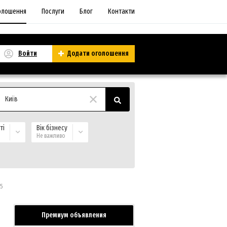
олошення
Послуги
Блог
Контакти
Войти
Додати оголошення
Київ
ті
Вік бізнесу
Не важливо
15
Премиум объявления