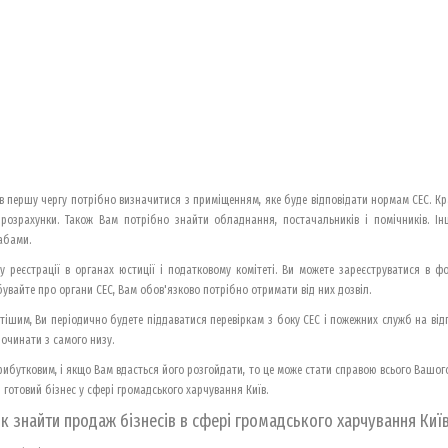
, в першу чергу потрібно визначитися з приміщенням, яке буде відповідати нормам СЕС. К
 розрахунки. Також Вам потрібно знайти обладнання, постачальників і помічників. І
табами.
у реєстрації в органах юстиції і податковому комітеті. Ви можете зареєструватися в 
увайте про органи СЕС, Вам обов'язково потрібно отримати від них дозвіл.
тішим, Ви періодично будете піддаватися перевіркам з боку СЕС і пожежних служб на відп
починати з самого низу.
рибутковим, і якщо Вам вдасться його розгойдати, то це може стати справою всього Вашого 
и готовий бізнес у сфері громадського харчування Київ.
к знайти продаж бізнесів в сфері громадського харчування Киї