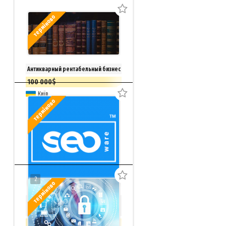
терміново
Антикварный рентабельный бизнес
100 000$
Київ
терміново
2
терміново
SEO-биржа, магазин фриланс услуг
+ ТМ Seoware
999 000 грн.