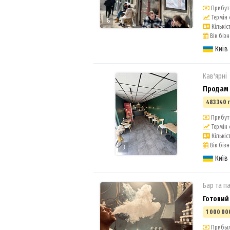
Прибуто
Термін 
8
Кількіст
Вік бізн
Київ
Кав'ярні
Продам 
483 340 
Прибуто
Термін 
Кількіст
Вік бізн
3
Київ
Бар та п
Готовий
1 000 00
Прибыль