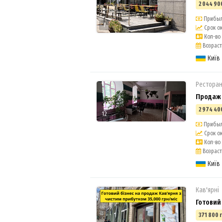
2 044 90
Прибыль
7
Срок ок
Кол-во 
Возраст 
Київ
Ресторан
Продаж 
2 974 40
12
Прибыль
Срок ок
Кол-во 
Возраст 
Київ
Кав'ярні
Готовий
371 800 