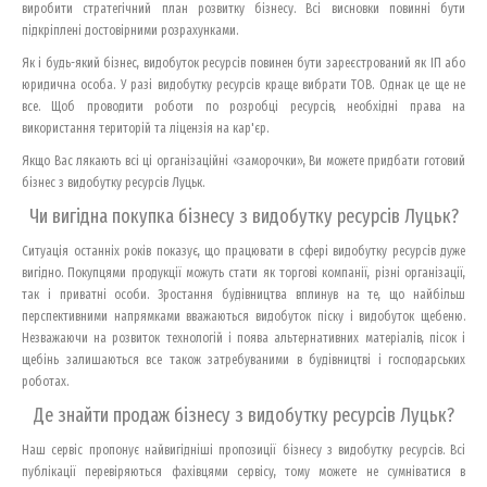
виробити стратегічний план розвитку бізнесу. Всі висновки повинні бути
підкріплені достовірними розрахунками.
Як і будь-який бізнес, видобуток ресурсів повинен бути зареєстрований як ІП або
юридична особа. У разі видобутку ресурсів краще вибрати ТОВ. Однак це ще не
все. Щоб проводити роботи по розробці ресурсів, необхідні права на
використання територій та ліцензія на кар'єр.
Якщо Вас лякають всі ці організаційні «заморочки», Ви можете придбати готовий
бізнес з видобутку ресурсів Луцьк.
Чи вигідна покупка бізнесу з видобутку ресурсів Луцьк?
Ситуація останніх років показує, що працювати в сфері видобутку ресурсів дуже
вигідно. Покупцями продукції можуть стати як торгові компанії, різні організації,
так і приватні особи. Зростання будівництва вплинув на те, що найбільш
перспективними напрямками вважаються видобуток піску і видобуток щебеню.
Незважаючи на розвиток технологій і поява альтернативних матеріалів, пісок і
щебінь залишаються все також затребуваними в будівництві і господарських
роботах.
Де знайти продаж бізнесу з видобутку ресурсів Луцьк?
Наш сервіс пропонує найвигідніші пропозиції бізнесу з видобутку ресурсів. Всі
публікації перевіряються фахівцями сервісу, тому можете не сумніватися в