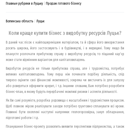
Главные рубрики в Луцьку
Продаж готового бізнесу
Волинська область
Луцьк
Коли краще купити бізнес з видобутку ресурсів Луцьк?
В даний час пісок є найпоширенішим матеріалом, та й сфера його використання
досить широка, його застосовують і в будівництві, і в медицині. Тому якщо Ви
плануєте розпочати прибуткову справу з видобутку ресурсів, то піщаний кар'єр
може стати відмінним варіантом для капіталовкладень.
Видобуток ресурсів не тільки прибуткова справа, але і трудомістка, потребує
великих капіталовкладень. Тому перш ніж починати подібну діяльність, слід
тверезо оцінити свої фінансові можливості, зокрема чи вистачить їх для запуску
або доведеться оформити кредит, і т.д. Іншими словами, Вам потрібно розробити
бізнес-план, в якому будуть передбачені можливі ризики і аспекти діяльності.
Як Ви самі розумієте, розробка родовища є масштабним і трудомістким процесом.
Щоб повною мірою реалізувати заходи потрібно грунтовно спланувати всі кроки.
Повинні бути охоплені наступні напрямки: геологорозвідка, закуп обладнання,
підготовчі роботи і т.д.
Планування бізнес-проекту дозволить виявити перспективи підприємства, а також