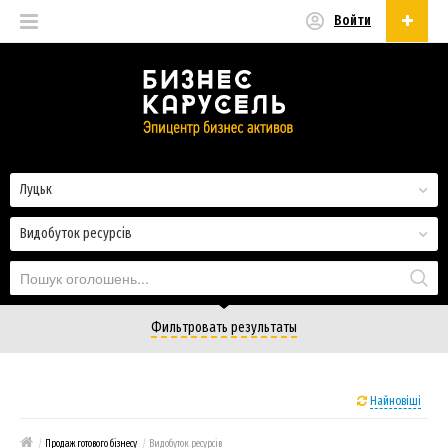
Войти
Українська
Русский
Українська
Луцьк
Видобуток ресурсів
Фильтровать результаты
Найновіші
/
Продаж готового бізнесу
/
Видобуток ресурсів