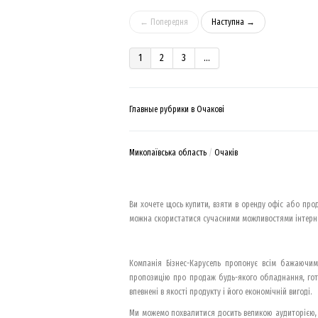
← Попередня
Наступна →
1
2
3
...
Главные рубрики в Очакові
Миколаївська область
Очаків
Ви хочете щось купити, взяти в оренду офіс або прод
можна скористатися сучасними можливостями інтернет
Компанія Бізнес-Карусель пропонує всім бажаючи
пропозицію про продаж будь-якого обладнання, гото
впевнені в якості продукту і його економічній вигоді.
Ми можемо похвалитися досить великою аудиторією, щ