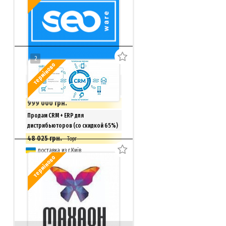
2
терміново
SEO-биржа, магазин фриланс услуг
+ ТМ Seoware
999 000 грн.
Київ
Продам CRM + ERP для
дистрибьюторов (со скидкой 65%)
48 025 грн.
Торг
доставка из г.Київ
терміново