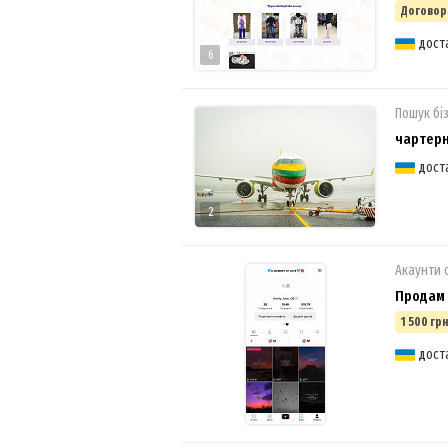
Договор
доста
6
Пошук бі
чартер
дост
2
Акаунти 
Продам 
1 500 грн
дост