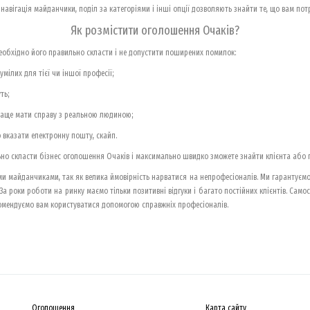
вігація майданчики, поділ за категоріями і інші опції дозволяють знайти те, що вам потрі
Як розмістити оголошення Очаків?
обхідно його правильно скласти і не допустити поширених помилок:
мілих для тієї чи іншої професії;
ть;
краще мати справу з реальною людиною;
 вказати електронну пошту, скайп.
льно скласти бізнес оголошення Очаків і максимально швидко зможете знайти клієнта або 
и майданчиками, так як велика ймовірність нарватися на непрофесіоналів. Ми гарантуємо 
а роки роботи на ринку маємо тільки позитивні відгуки і багато постійних клієнтів. Сам
екомендуємо вам користуватися допомогою справжніх професіоналів.
Оголошення
Карта сайту