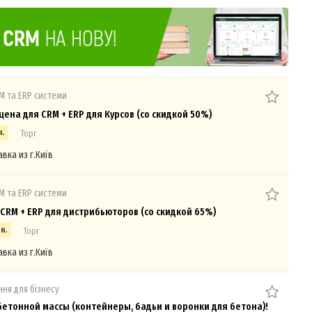
M та ERP системи
цена для CRM + ERP для Курсов (со скидкой 50%)
н.
Торг
авка из г.Київ
M та ERP системи
CRM + ERP для дистрибьюторов (со скидкой 65%)
н.
Торг
авка из г.Київ
ня для бізнесу
бетонной массы (контейнеры, бадьи и воронки для бетона)!