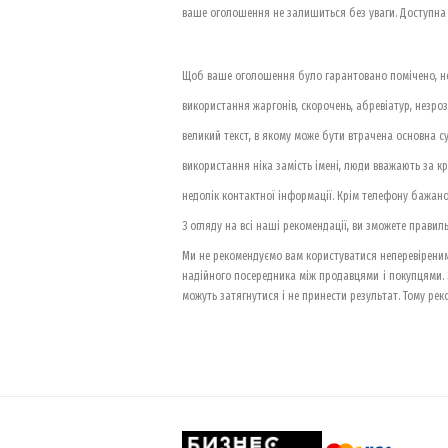
ваше оголошення не залишиться без уваги. Доступна на
Щоб ваше оголошення було гарантовано помічено, не
використання жаргонів, скорочень, абревіатур, незрозу
великий текст, в якому може бути втрачена основна су
використання ніка замість імені, люди вважають за 
недолік контактної інформації. Крім телефону бажано
З огляду на всі наші рекомендації, ви зможете прави
Ми не рекомендуємо вам користуватися неперевіреним
надійного посередника між продавцями і покупцями. З
можуть затягнутися і не принести результат. Тому р