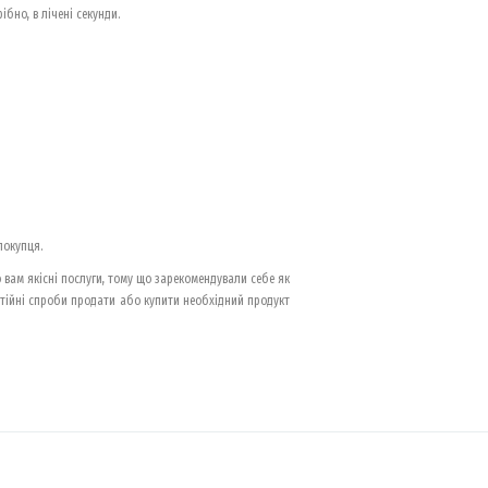
бно, в лічені секунди.
покупця.
вам якісні послуги, тому що зарекомендували себе як
остійні спроби продати або купити необхідний продукт