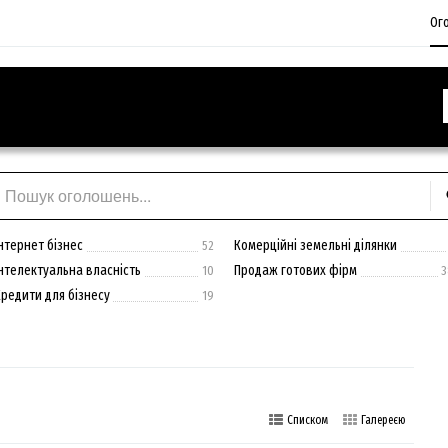
Ог
нтернет бізнес
Комерційні земельні ділянки
52
Інтелектуальна власність
Продаж готових фірм
10
3
Кредити для бізнесу
19
Списком
Галереєю