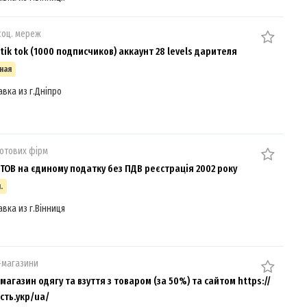
соц. мереж
tik tok (1000 подписчиков) аккаунт 28 levels дарителя
ная
авка из г.Дніпро
отових фірм
ТОВ на єдиному податку без ПДВ реєстрація 2002 року
.
авка из г.Вінниця
-магазини
агазин одягу та взуття з товаром (за 50%) та сайтом https://
сть.укр/ua/