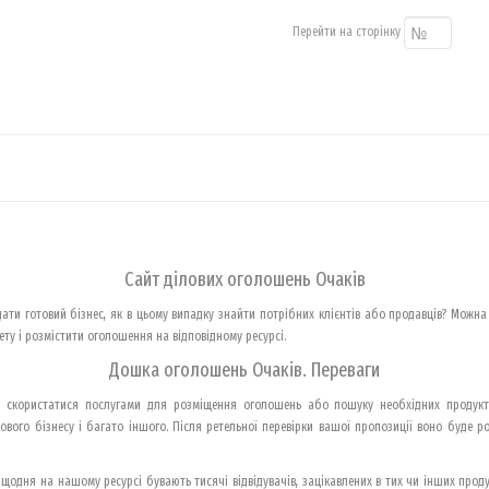
Перейти на сторінку
Сайт ділових оголошень Очаків
ати готовий бізнес, як в цьому випадку знайти потрібних клієнтів або продавців? Можна
у і розмістити оголошення на відповідному ресурсі.
Дошка оголошень Очаків. Переваги
м скористатися послугами для розміщення оголошень або пошуку необхідних продукт
вого бізнесу і багато іншого. Після ретельної перевірки вашої пропозиції воно буде р
одня на нашому ресурсі бувають тисячі відвідувачів, зацікавлених в тих чи інших продук