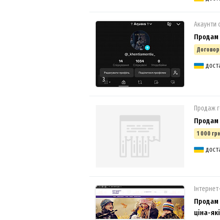
Акаунти 
Продам 
Договор
дост
3
Продаж г
Продам 
1 000 грн
дост
Інтернет
Продам м
ціна-які