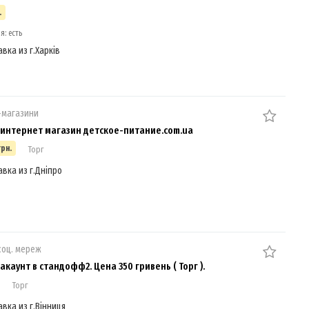
.
я: есть
вка из г.Харків
-магазини
интернет магазин детское-питание.com.ua
грн.
Торг
авка из г.Дніпро
соц. мереж
каунт в стандофф2. Цена 350 гривень ( Торг ).
Торг
авка из г.Вінниця