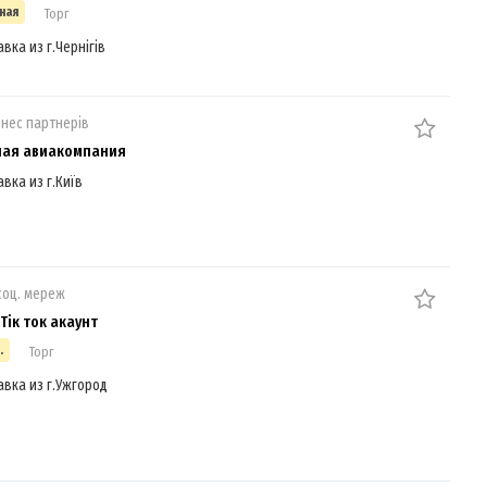
ная
Торг
вка из г.Чернігів
знес партнерів
ная авиакомпания
авка из г.Київ
соц. мереж
Тік ток акаунт
.
Торг
авка из г.Ужгород