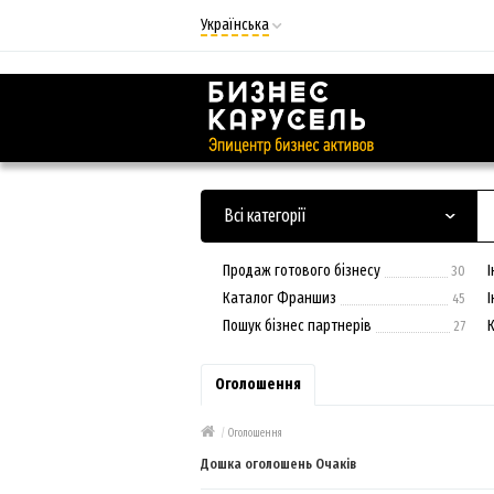
Українська
Русский
Українська
Всі категорії
Продаж готового бізнесу
І
30
Каталог Франшиз
45
Пошук бізнес партнерів
27
Оголошення
/
Оголошення
Дошка оголошень Очаків