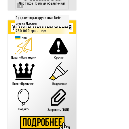
Что такое Премиум объявления?
2
Продается раскрученная Веб-
студия Махаон
250 000 грн.
Торг
Київ