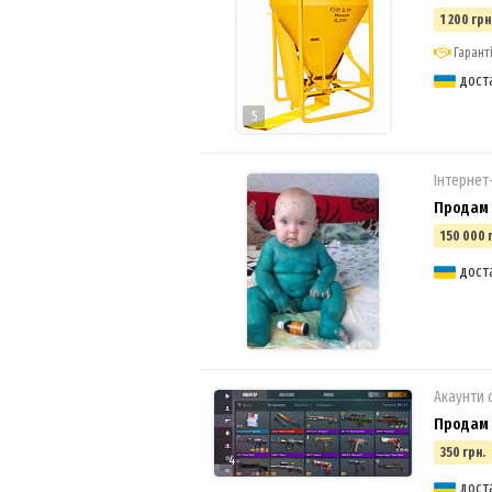
1 200 грн
Гаранті
доста
5
Інтернет
Продам 
150 000 
дост
Акаунти 
Продам а
350 грн.
4
дост