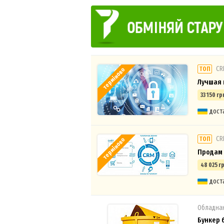
СR
ТОП
терміново
Лучшая 
33 150 гр
дост
СR
ТОП
терміново
Продам 
48 025 гр
дост
Обладнан
Бункер 