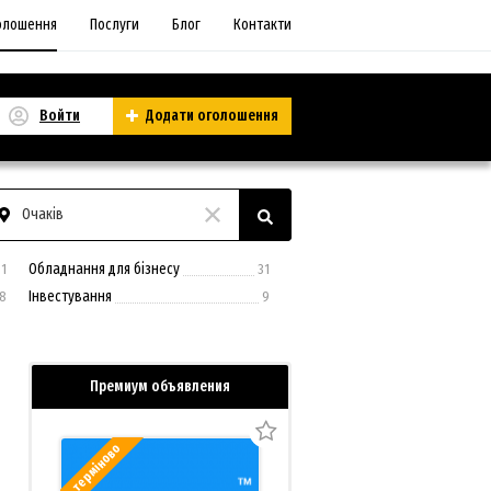
олошення
Послуги
Блог
Контакти
Войти
Додати оголошення
Очаків
Обладнання для бізнесу
1
31
Інвестування
8
9
Премиум объявления
терміново